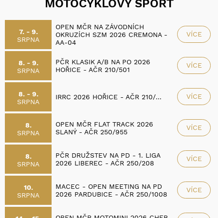
MOTOCYKLOVÝ SPORT
OPEN MČR NA ZÁVODNÍCH
7. - 9.
VÍCE
OKRUZÍCH SZM 2026 CREMONA -
SRPNA
AA-04
PČR KLASIK A/B NA PO 2026
8. - 9.
VÍCE
HOŘICE - AČR 210/501
SRPNA
8. - 9.
VÍCE
IRRC 2026 HOŘICE - AČR 210/...
SRPNA
OPEN MČR FLAT TRACK 2026
8.
VÍCE
SLANÝ - AČR 250/955
SRPNA
PČR DRUŽSTEV NA PD - 1. LIGA
8.
VÍCE
2026 LIBEREC - AČR 250/208
SRPNA
MACEC - OPEN MEETING NA PD
10.
VÍCE
2026 PARDUBICE - AČR 250/1008
SRPNA
OPEN MČR MOTOMINI 2026 CHEB