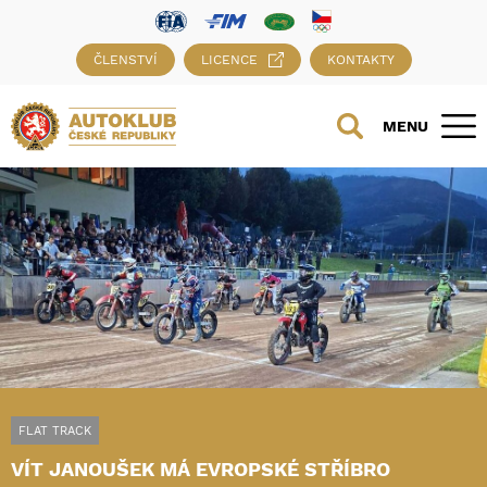
ČLENSTVÍ
LICENCE
KONTAKTY
MENU
FLAT TRACK
VÍT JANOUŠEK MÁ EVROPSKÉ STŘÍBRO