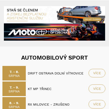
AUTOMOBILOVÝ SPORT
7. - 8.
VÍCE
DRIFT OSTRAVA DOLNÍ VÍTKOVICE
SRPNA
7. - 9.
VÍCE
KT MP TŘINEC
SRPNA
8. - 9.
VÍCE
RX MILOVICE - ZRUŠENO
SRPNA