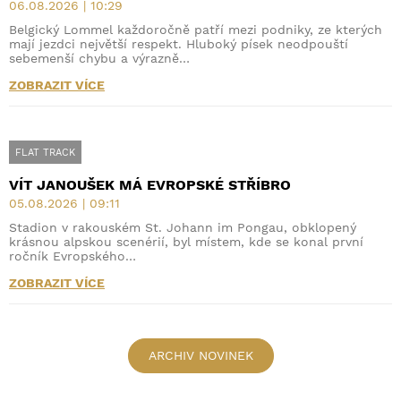
06.08.2026 | 10:29
Belgický Lommel každoročně patří mezi podniky, ze kterých
mají jezdci největší respekt. Hluboký písek neodpouští
sebemenší chybu a výrazně…
ZOBRAZIT VÍCE
FLAT TRACK
VÍT JANOUŠEK MÁ EVROPSKÉ STŘÍBRO
05.08.2026 | 09:11
Stadion v rakouském St. Johann im Pongau, obklopený
krásnou alpskou scenérií, byl místem, kde se konal první
ročník Evropského…
ZOBRAZIT VÍCE
ARCHIV NOVINEK