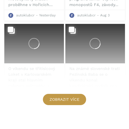
proběhne v Hořicích...
monopostů F4, závody...
autoklubcr
Yesterday
autoklubcr
Aug 3
O víkendu se třítisícový
Na známé slovenské trati
Loket v Karlovarském
Pezinská Baba se o
kraji stal hlavním
víkendu konal
městem světového a
kandidátský podnik pro
evropského motokrosu.
mistrovství Evropy v
Ideální počasí a
závodech automobilů do
ZOBRAZIT VÍCE
atraktivní program
vrchu. 🇸🇰
přilákaly velký počet
Součástí programu byl...
diváků. 👍👍
autoklubcr
July 28
...
autoklubcr
July 30