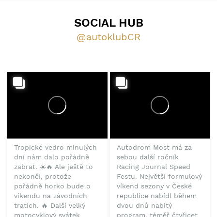
SOCIAL HUB
@autoklubCR
Tropické vedro minulých
Autodrom Most má za
dní nám dalo pořádně
sebou další ročník
zabrat. ☀️🔥 Ale ještě to
Racing Journal Speed
nekončí, protože
Festu. Největší formulový
pořádně horko bude o
víkend sezony v České
víkendu na závodních
republice nabídl během
tratích. 🔥 Další velký
dvou dnů nabitý
motocyklový svátek
program, téměř čtyřicet