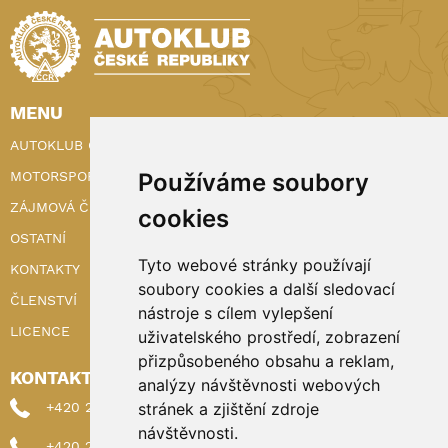
MENU
AUTOKLUB ČR
Používáme soubory
MOTORSPORT
ZÁJMOVÁ ČINNOST
cookies
OSTATNÍ
Tyto webové stránky používají
KONTAKTY
soubory cookies a další sledovací
ČLENSTVÍ
nástroje s cílem vylepšení
LICENCE
uživatelského prostředí, zobrazení
přizpůsobeného obsahu a reklam,
KONTAKTY
analýzy návštěvnosti webových
stránek a zjištění zdroje
+420 222 898 224 (sekretariat)
návštěvnosti.
+420 222 898 221 (členství)