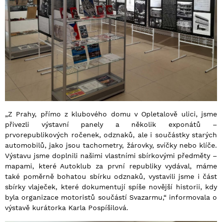
„Z Prahy, přímo z klubového domu v Opletalově ulici, jsme
přivezli výstavní panely a několik exponátů –
prvorepublikových ročenek, odznaků, ale i součástky starých
automobilů, jako jsou tachometry, žárovky, svíčky nebo klíče.
Výstavu jsme doplnili našimi vlastními sbírkovými předměty –
mapami, které Autoklub za první republiky vydával, máme
také poměrně bohatou sbírku odznaků, vystavili jsme i část
sbírky vlaječek, které dokumentují spíše novější historii, kdy
byla organizace motoristů součástí Svazarmu,“ informovala o
výstavě kurátorka Karla Pospíšilová.