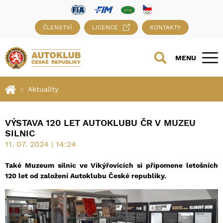
ČLENSTVÍ
LICENCE
KONTAKTY
MENU
Aktuality
VÝSTAVA 120 LET AUTOKLUBU ČR V MUZEU
SILNIC
11. 07. 2024 | 14:24
Také Muzeum silnic ve Vikýřovicích si připomene letošních
120 let od založení Autoklubu České republiky.