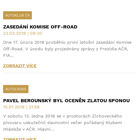
AUTOKLUB ČR
ZASEDÁNÍ KOMISE OFF-ROAD
23.02.2018 | 09:30
Dne 17. února 2018 proběhlo první letošní zasedání Komise
Off-Road. V úvodu byly projednány zprávy z Prezídia AČR,
FIA…
ZOBRAZIT VÍCE
AUTOCROSS
PAVEL BEROUNSKÝ BYL OCENĚN ZLATOU SPONOU
15.01.2018 | 21:58
V sobotu 13. ledna 2018 se v prostorách Zichoveckého
pivovaru uskutečnil slavnostní večer pořádaný Klubem
mládeže v AČR. Hlavní…
ZOBRAZIT VÍCE