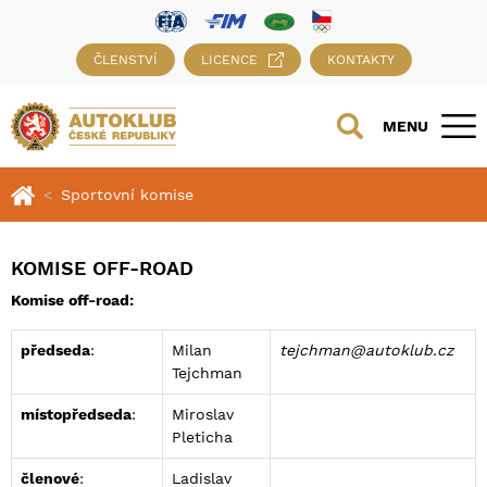
ČLENSTVÍ
LICENCE
KONTAKTY
MENU
Sportovní komise
KOMISE OFF-ROAD
Komise off-road:
předseda
:
Milan
tejchman@autoklub.cz
Tejchman
místopředseda
:
Miroslav
Pleticha
členové
:
Ladislav