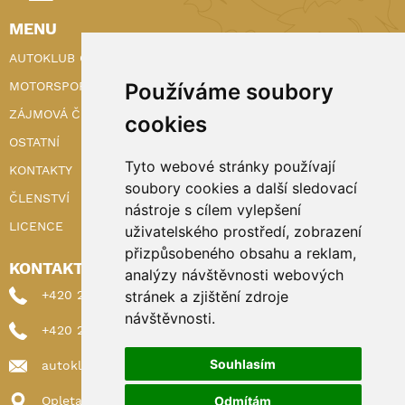
MENU
AUTOKLUB ČR
Používáme soubory
MOTORSPORT
ZÁJMOVÁ ČINNOST
cookies
OSTATNÍ
Tyto webové stránky používají
KONTAKTY
soubory cookies a další sledovací
ČLENSTVÍ
nástroje s cílem vylepšení
LICENCE
uživatelského prostředí, zobrazení
přizpůsobeného obsahu a reklam,
KONTAKTY
analýzy návštěvnosti webových
stránek a zjištění zdroje
+420 222 898 224 (sekretariat)
návštěvnosti.
+420 222 898 221 (členství)
Souhlasím
autoklub@autoklub.cz
Odmítám
Opletalova 1337/29, 110 00 Praha 1