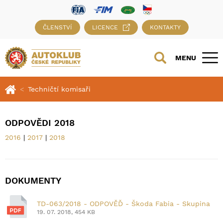
ČLENSTVÍ
LICENCE
KONTAKTY
MENU
Techničtí komisaři
ODPOVĚDI 2018
2016
|
2017
|
2018
DOKUMENTY
TD-063/2018 - ODPOVĚĎ - Škoda Fabia - Skupina
19. 07. 2018, 454 KB