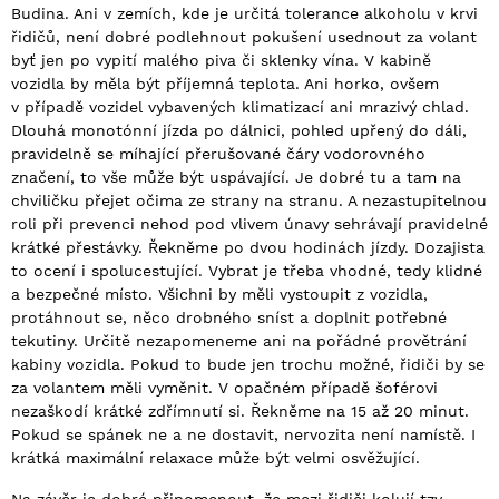
Budina. Ani v zemích, kde je určitá tolerance alkoholu v krvi
řidičů, není dobré podlehnout pokušení usednout za volant
byť jen po vypití malého piva či sklenky vína. V kabině
vozidla by měla být příjemná teplota. Ani horko, ovšem
v případě vozidel vybavených klimatizací ani mrazivý chlad.
Dlouhá monotónní jízda po dálnici, pohled upřený do dáli,
pravidelně se míhající přerušované čáry vodorovného
značení, to vše může být uspávající. Je dobré tu a tam na
chviličku přejet očima ze strany na stranu. A nezastupitelnou
roli při prevenci nehod pod vlivem únavy sehrávají pravidelné
krátké přestávky. Řekněme po dvou hodinách jízdy. Dozajista
to ocení i spolucestující. Vybrat je třeba vhodné, tedy klidné
a bezpečné místo. Všichni by měli vystoupit z vozidla,
protáhnout se, něco drobného sníst a doplnit potřebné
tekutiny. Určitě nezapomeneme ani na pořádné provětrání
kabiny vozidla. Pokud to bude jen trochu možné, řidiči by se
za volantem měli vyměnit. V opačném případě šoférovi
nezaškodí krátké zdřímnutí si. Řekněme na 15 až 20 minut.
Pokud se spánek ne a ne dostavit, nervozita není namístě. I
krátká maximální relaxace může být velmi osvěžující.