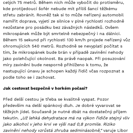
celých 75 metrů. Během nich může vybočit do protisměru,
kde protijedoucí šofér nebude mít příliš šancí těžkému
střetu zabránit. Rovněž tak si to může neřízený automobil
namířit doprava, vyjetí ze silnice v plné rychlosti rozhodně
nezůstane pro posádku bez závažných následků. Ovšem
mikrospánek může být smrtelně nebezpečný i na dálnici.
Během 15 sekund při rychlosti 130 km/h projede neřízený vůz
ohromujících 540 metrů. Rozhodně se nevyplatí počítat s
tím, že mikrospánek bude brán v případě zavinění nehody
jako polehčující okolnost. Ba právě naopak. Při posuzování
míry zavinění bude nesporně přihlíženo k tomu, že
nastupující únavu je schopen každý řidič včas rozpoznat a
podle toho se i zachovat.
Jak cestovat bezpečně v horkém počasí?
Před delší cestou je třeba se kvalitně vyspat. Pozor
především na delší spánkový dluh. Je dobré vyvarovat se
těžkých jídel. Současně je nutné dbát na dostatečný příjem
tekutin.
„Už lehká dehydratace má na výkon řidiče stejný vliv
jako alkohol v jeho krvi ve výši nad 0,8 promile. Riziko
zavinění nehody vzrůstá zhruba sedminásobně,“
varuje Libor