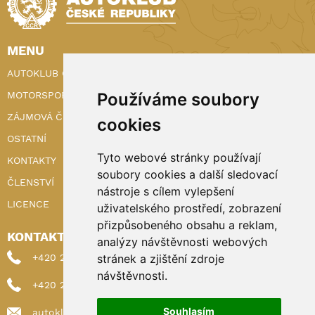
MENU
AUTOKLUB ČR
MOTORSPORT
Používáme soubory
ZÁJMOVÁ ČINNOST
cookies
OSTATNÍ
Tyto webové stránky používají
KONTAKTY
soubory cookies a další sledovací
ČLENSTVÍ
nástroje s cílem vylepšení
LICENCE
uživatelského prostředí, zobrazení
přizpůsobeného obsahu a reklam,
KONTAKTY
analýzy návštěvnosti webových
+420 222 898 224 (sekretariat)
stránek a zjištění zdroje
návštěvnosti.
+420 222 898 221 (členství)
Souhlasím
autoklub@autoklub.cz