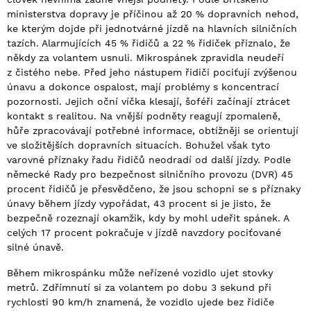
ministerstva dopravy je příčinou až 20 % dopravních nehod,
ke kterým dojde při jednotvárné jízdě na hlavních silničních
tazích. Alarmujících 45 % řidičů a 22 % řidiček přiznalo, že
někdy za volantem usnuli. Mikrospánek zpravidla neudeří
z čistého nebe. Před jeho nástupem řidiči pociťují zvýšenou
únavu a dokonce ospalost, mají problémy s koncentrací
pozornosti. Jejich oční víčka klesají, šoféři začínají ztrácet
kontakt s realitou. Na vnější podněty reagují zpomaleně,
hůře zpracovávají potřebné informace, obtížněji se orientují
ve složitějších dopravních situacích. Bohužel však tyto
varovné příznaky řadu řidičů neodradí od další jízdy. Podle
německé Rady pro bezpečnost silničního provozu (DVR) 45
procent řidičů je přesvědčeno, že jsou schopni se s příznaky
únavy během jízdy vypořádat, 43 procent si je jisto, že
bezpečně rozeznají okamžik, kdy by mohl udeřit spánek. A
celých 17 procent pokračuje v jízdě navzdory pociťované
silné únavě.
Během mikrospánku může neřízené vozidlo ujet stovky
metrů. Zdřímnutí si za volantem po dobu 3 sekund při
rychlosti 90 km/h znamená, že vozidlo ujede bez řidiče