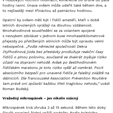
v hlubokých nočních hodinách, konkrétně od druhé do páté
hodiny ranní. Únava ovšem může udeřit také během dne, a
to nejčastěji mezi třináctou až patnáctou hodinou.
Opatrní by ovšem měli být i řidiči amatéři, kteří v době
letních dovolených vyrážejí na dlouhou vzdálenost.
Mnohahodinové soustředění se za volantem spojené
s nezvykem zdolávat v jednom kuse mnohasetkilometrové
přejezdy po přetížených silnicích může být opravdu velmi
nebezpečné.
„Podle německé společnosti Dekra
čtyřhodinová jízda bez přestávky prodlužuje reakční časy
řidičů o plnou polovinu, současně se dvakrát zvyšuje riziko
účasti na dopravní nehodě. Avšak po šestihodinovém
řidičském maratonu je toto riziko vyšší až osmkrát. Pocit
absolutního bezpečí pro unavené řidiče je falešný zvláště na
dálnicích. Dle francouzské Association Prévention Routière
tam právě oni způsobí každou třetí tragickou nehodu,“
uvádí
Roman Budský.
Vražedný mikrospánek – jev nikoliv vzácný
Mikrospánek trvá zhruba 3 až 15 sekund. Během této doby
člověk nevnímá žádné vnější podněty. Podle britského