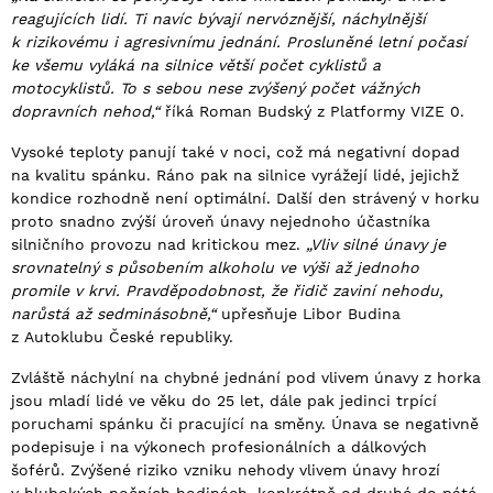
reagujících lidí. Ti navíc bývají nervóznější, náchylnější
k rizikovému i agresivnímu jednání. Prosluněné letní počasí
ke všemu vyláká na silnice větší počet cyklistů a
motocyklistů. To s sebou nese zvýšený počet vážných
dopravních nehod,“
říká Roman Budský z Platformy VIZE 0.
Vysoké teploty panují také v noci, což má negativní dopad
na kvalitu spánku. Ráno pak na silnice vyrážejí lidé, jejichž
kondice rozhodně není optimální. Další den strávený v horku
proto snadno zvýší úroveň únavy nejednoho účastníka
silničního provozu nad kritickou mez.
„Vliv silné únavy je
srovnatelný s působením alkoholu ve výši až jednoho
promile v krvi. Pravděpodobnost, že řidič zaviní nehodu,
narůstá až sedminásobně,“
upřesňuje Libor Budina
z Autoklubu České republiky.
Zvláště náchylní na chybné jednání pod vlivem únavy z horka
jsou mladí lidé ve věku do 25 let, dále pak jedinci trpící
poruchami spánku či pracující na směny. Únava se negativně
podepisuje i na výkonech profesionálních a dálkových
šoférů. Zvýšené riziko vzniku nehody vlivem únavy hrozí