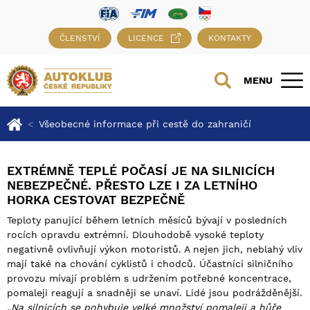
ČLENSTVÍ
LICENCE
KONTAKTY
MENU
Všeobecné informace při cestě do zahraničí
EXTRÉMNĚ TEPLÉ POČASÍ JE NA SILNICÍCH
NEBEZPEČNÉ. PŘESTO LZE I ZA LETNÍHO
HORKA CESTOVAT BEZPEČNĚ
Teploty panující během letních měsíců bývají v posledních
rocích opravdu extrémní. Dlouhodobě vysoké teploty
negativně ovlivňují výkon motoristů. A nejen jich, neblahý vliv
mají také na chování cyklistů i chodců. Účastníci silničního
provozu mívají problém s udržením potřebné koncentrace,
pomaleji reagují a snadněji se unaví. Lidé jsou podrážděnější.
„Na silnicích se pohybuje velké množství pomaleji a hůře