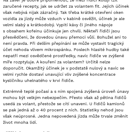
Na závěr je dobré připomenout, že mezi řidiči kolují tzv.
zaručené recepty, jak se udržet za volantem fit. Jejich účinek
však nebývá nijak zázračný. Tak třeba krátké otevření oken
vozidla za jízdy může vzduch v kabině osvěžit, účinek je ale
velmi slabý a krátkodobý. Vypití kávy či jiného nápoje
s obsahem kofeinu účinkuje jen chvíli. Někteří řidiči jsou
přesvědčeni, že dovedou únavu přemoci vůlí. Bohužel ani to
není pravda. Při delším přepínání se může vystavit tragický
účet nehoda vlivem mikrospánku. Poslech hlasité hudby také
nepatří mezi osvědčené prostředky, navíc řidiče ve zvýšené
míře rozptyluje. A kouření za volantem? Určitě nelze
doporučit. Okamžitý účinek je v podstatě nulový a navíc se
velmi rychle dostaví unavující vliv zvýšené koncentrace
kysličníku uhelnatého v krvi řidiče.
Extrémně teplé počasí a s ním spojená zvýšená úroveň únavy
mohou být velkým nebezpečím. Přesto však až pětina řidičů
usedá za volant, přestože se cítí unaveni. U řidičů kamionů
se pak jedná až o 40 procent z nich. Statistiky nehod jsou
však neúprosné. Jedna nepovedená jízda může trvale změnit
život mnoha lidí.