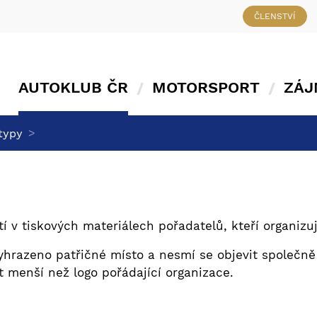
ČLENSTVÍ
AUTOKLUB ČR
MOTORSPORT
ZÁJ
>
typy
tí v tiskových materiálech pořadatelů, kteří organizuj
yhrazeno patřičné místo a nesmí se objevit společně
t menší než logo pořádající organizace.