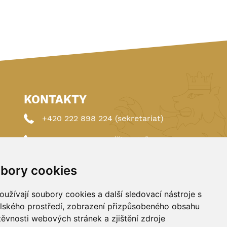
KONTAKTY
+420 222 898 224 (sekretariat)
+420 222 898 221 (členství)
autoklub@autoklub.cz
bory cookies
Opletalova 1337/29, 110 00 Praha 1
užívají soubory cookies a další sledovací nástroje s
elského prostředí, zobrazení přizpůsobeného obsahu
těvnosti webových stránek a zjištění zdroje