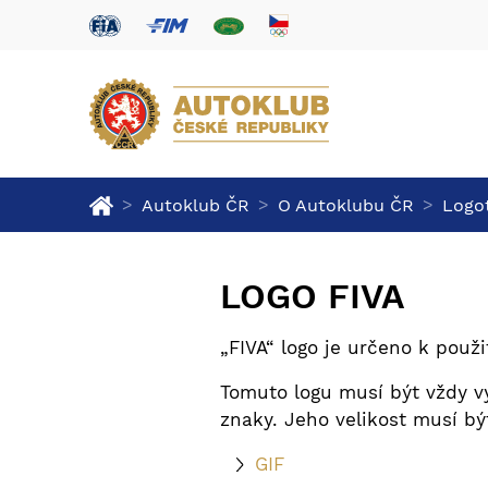
>
>
>
Autoklub ČR
O Autoklubu ČR
Logo
LOGO FIVA
„FIVA“ logo je určeno k použi
Tomuto logu musí být vždy v
znaky. Jeho velikost musí bý
GIF