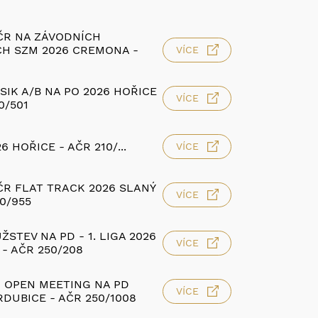
ČR NA ZÁVODNÍCH
H SZM 2026 CREMONA -
VÍCE
SIK A/B NA PO 2026 HOŘICE
VÍCE
0/501
6 HOŘICE - AČR 210/...
VÍCE
R FLAT TRACK 2026 SLANÝ
VÍCE
50/955
ŽSTEV NA PD - 1. LIGA 2026
VÍCE
 - AČR 250/208
 OPEN MEETING NA PD
VÍCE
RDUBICE - AČR 250/1008