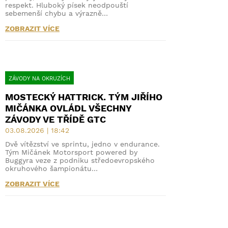
respekt. Hluboký písek neodpouští
sebemenší chybu a výrazně…
ZOBRAZIT VÍCE
ZÁVODY NA OKRUZÍCH
MOSTECKÝ HATTRICK. TÝM JIŘÍHO
MIČÁNKA OVLÁDL VŠECHNY
ZÁVODY VE TŘÍDĚ GTC
03.08.2026 | 18:42
Dvě vítězství ve sprintu, jedno v endurance.
Tým Mičánek Motorsport powered by
Buggyra veze z podniku středoevropského
okruhového šampionátu…
ZOBRAZIT VÍCE