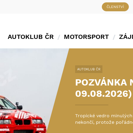
ČLENSTVÍ
AUTOKLUB ČR
MOTORSPORT
ZÁJ
FLAT TRACK
 (07.08. -
VÍT JANOU
STŘÍBRO
ádně zabrat. Ale ještě to
Stadion v rakouském St.
víkendu na…
alpskou scenérií, byl mí