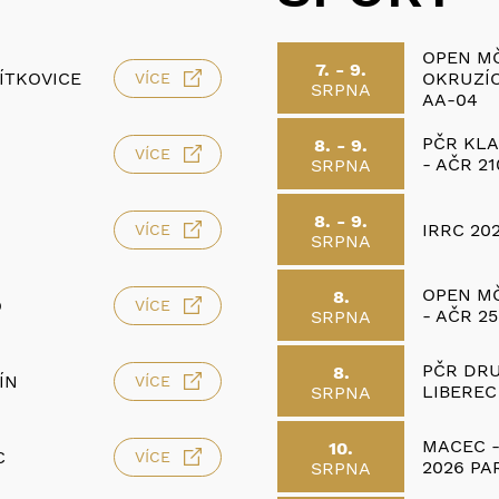
OPEN M
7. - 9.
ÍTKOVICE
OKRUZÍC
VÍCE
SRPNA
AA-04
PČR KLA
8. - 9.
VÍCE
- AČR 21
SRPNA
8. - 9.
IRRC 202
VÍCE
SRPNA
OPEN MČ
8.
O
VÍCE
- AČR 2
SRPNA
PČR DRU
8.
ÍN
VÍCE
LIBEREC
SRPNA
MACEC -
10.
C
VÍCE
2026 PA
SRPNA