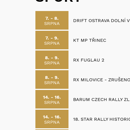
7. - 8.
DRIFT OSTRAVA DOLNÍ V
SRPNA
7. - 9.
KT MP TŘINEC
SRPNA
8. - 9.
RX FUGLAU 2
SRPNA
8. - 9.
RX MILOVICE - ZRUŠEN
SRPNA
14. - 16.
BARUM CZECH RALLY ZL
SRPNA
14. - 16.
18. STAR RALLY HISTORI
SRPNA