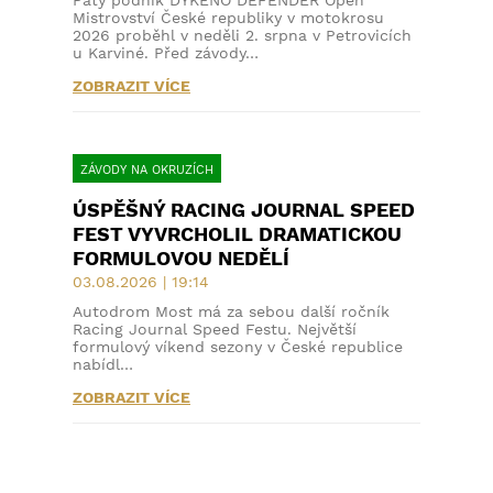
Pátý podnik DYKENO DEFENDER Open
Mistrovství České republiky v motokrosu
2026 proběhl v neděli 2. srpna v Petrovicích
u Karviné. Před závody…
ZOBRAZIT VÍCE
ZÁVODY NA OKRUZÍCH
ÚSPĚŠNÝ RACING JOURNAL SPEED
FEST VYVRCHOLIL DRAMATICKOU
FORMULOVOU NEDĚLÍ
03.08.2026 | 19:14
Autodrom Most má za sebou další ročník
Racing Journal Speed Festu. Největší
formulový víkend sezony v České republice
nabídl…
ZOBRAZIT VÍCE