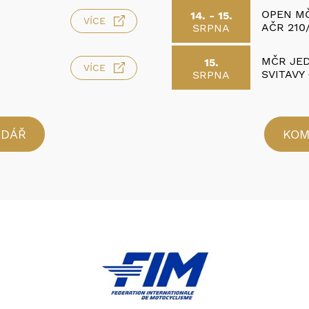
OPEN MČ
14. - 15.
VÍCE
AČR 210
SRPNA
MČR JED
15.
VÍCE
SVITAVY 
SRPNA
NDÁŘ
KOM