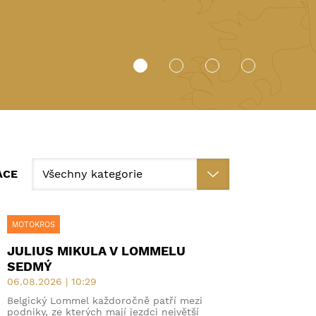
ZOBR
ACE
MOTOKROS
JULIUS MIKULA V LOMMELU
SEDMÝ
06.08.2026 | 10:29
Belgický Lommel každoročně patří mezi
podniky, ze kterých mají jezdci největší