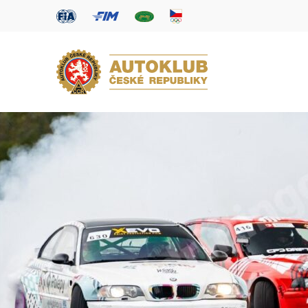
AUTOKLUB ČR
IKULA,
POZVÁNKA NA VÍKEND
09.08.2026)
 hlavním
Tropické vedro minulých dní nám dalo poř
 a
nekončí, protože pořádně horko bude o 