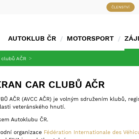
ČLENSTVÍ
AUTOKLUB ČR
MOTORSPORT
ZÁJ
>
r clubů AČR
ERAN CAR CLUBŮ AČR
 AČR (AVCC AČR) je volným sdružením klubů, regis
lasti veteránského hnutí.
kem Autoklubu ČR.
odní organizace
Fédération Internationale des Véhic