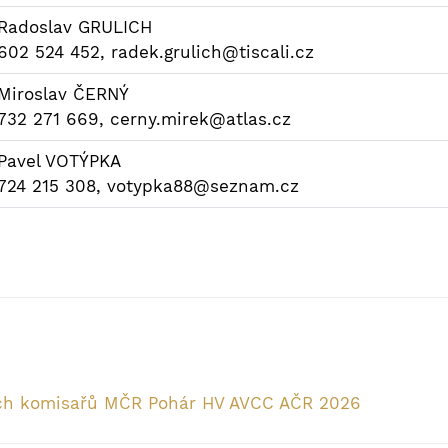
Radoslav GRULICH
602 524 452, radek.grulich@tiscali.cz
Miroslav ČERNÝ
732 271 669, cerny.mirek@atlas.cz
Pavel VOTÝPKA
724 215 308, votypka88@seznam.cz
ích komisařů MČR Pohár HV AVCC AČR 2026