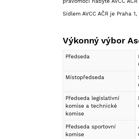
pravomoci nabyté AVCC AČR o
Sídlem AVCC AČR je Praha 1, 
Výkonný výbor As
Předseda
Místopředseda
Předseda legislativní
komise a technické
komise
Předseda sportovní
komise