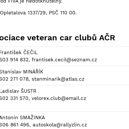
d FIVA je nedotknutelný.
Opletalova 1337/29, PSČ 110 00.
ociace veteran car clubů AČR
František ČEČIL
603 914 832, frantisek.cecil@seznam.cz
Stanislav MINÁŘÍK
602 271 078, stanminarik@atlas.cz
Ladislav ŠUSTR
602 331 570, velorex.club@email.cz
Antonín SMAŽINKA
606 861 496, autoskola@rallyzlin.cz