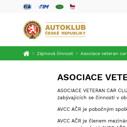
>
>
Zájmová činnost
Asociace veteran ca
ASOCIACE VET
ASOCIACE VETERAN CAR CLUBŮ
zabývajících se činností v ob
AVCC AČR je pobočným spol
AVCC AČR je členem mezinár