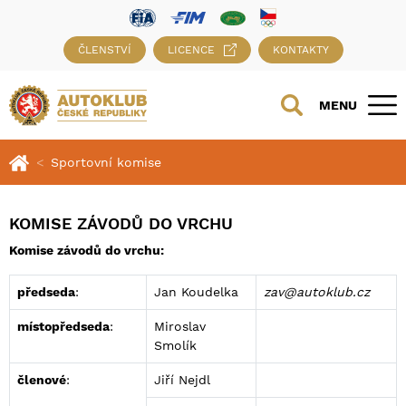
ČLENSTVÍ
LICENCE
KONTAKTY
MENU
Sportovní komise
KOMISE ZÁVODŮ DO VRCHU
Komise závodů do vrchu:
předseda
:
Jan Koudelka
zav@autoklub.cz
místopředseda
:
Miroslav
Smolík
členové
:
Jiří Nejdl