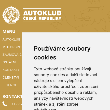
MENU
AUTOKLUB ČR
Používáme soubory
MOTORSPORT
ZÁJMOVÁ ČINNOST
cookies
OSTATNÍ
Tyto webové stránky používají
KONTAKTY
soubory cookies a další sledovací
ČLENSTVÍ
nástroje s cílem vylepšení
LICENCE
uživatelského prostředí, zobrazení
přizpůsobeného obsahu a reklam,
KONTAKTY
analýzy návštěvnosti webových
stránek a zjištění zdroje
+420 222 898 224 (sekretariat)