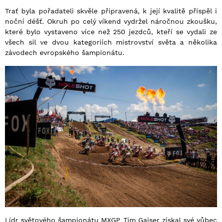
Trať byla pořadateli skvěle připravená, k její kvalitě přispěl i
noční déšť. Okruh po celý víkend vydržel náročnou zkoušku,
které bylo vystaveno více než 250 jezdců, kteří se vydali ze
všech sil ve dvou kategoriích mistrovství světa a několika
závodech evropského šampionátu.
Lídr světového šampionátu MXGP Tim Gajser získal své vůbec