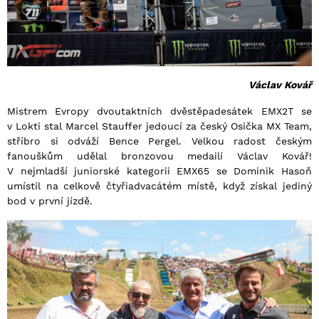
Václav Kovář
Mistrem Evropy dvoutaktních dvěstěpadesátek EMX2T se
v Lokti stal Marcel Stauffer jedoucí za český Osička MX Team,
stříbro si odváží Bence Pergel. Velkou radost českým
fanouškům udělal bronzovou medailí Václav Kovář!
V nejmladší juniorské kategorii EMX65 se Dominik Hasoň
umístil na celkově čtyřiadvacátém místě, když získal jediný
bod v první jízdě.