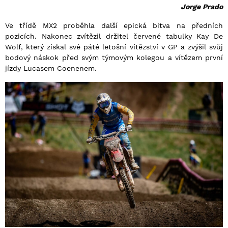
Jorge Prado
Ve třídě MX2 proběhla další epická bitva na předních
pozicích. Nakonec zvítězil držitel červené tabulky Kay De
Wolf, který získal své páté letošní vítězství v GP a zvýšil svůj
bodový náskok před svým týmovým kolegou a vítězem první
jízdy Lucasem Coenenem.