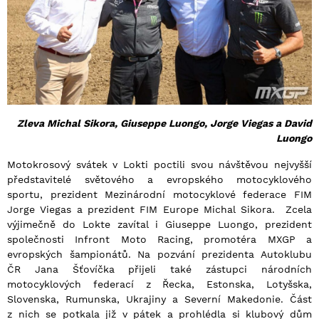
Zleva Michal Sikora, Giuseppe Luongo, Jorge Viegas a David
Luongo
Motokrosový svátek v Lokti poctili svou návštěvou nejvyšší
představitelé světového a evropského motocyklového
sportu, prezident Mezinárodní motocyklové federace FIM
Jorge Viegas a prezident FIM Europe Michal Sikora. Zcela
výjimečně do Lokte zavítal i Giuseppe Luongo, prezident
společnosti Infront Moto Racing, promotéra MXGP a
evropských šampionátů. Na pozvání prezidenta Autoklubu
ČR Jana Šťovíčka přijeli také zástupci národních
motocyklových federací z Řecka, Estonska, Lotyšska,
Slovenska, Rumunska, Ukrajiny a Severní Makedonie. Část
z nich se potkala již v pátek a prohlédla si klubový dům