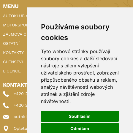
MENU
AUTOKLUB ČR
Používáme soubory
MOTORSPORT
ZÁJMOVÁ ČINNOST
cookies
OSTATNÍ
Tyto webové stránky používají
KONTAKTY
soubory cookies a další sledovací
ČLENSTVÍ
nástroje s cílem vylepšení
LICENCE
uživatelského prostředí, zobrazení
přizpůsobeného obsahu a reklam,
KONTAKTY
analýzy návštěvnosti webových
stránek a zjištění zdroje
+420 222 898 224 (sekretariat)
návštěvnosti.
+420 222 898 221 (členství)
Souhlasím
autoklub@autoklub.cz
Odmítám
Opletalova 1337/29, 110 00 Praha 1