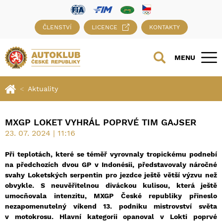
ČLENSTVÍ
LICENCE
KONTAKTY
MENU
Aktuality
MXGP LOKET VYHRÁL POPRVÉ TIM GAJSER
23. 07. 2024 | 11:16
Při teplotách, které se téměř vyrovnaly tropickému podnebí
na předchozích dvou GP v Indonésii, představovaly náročné
svahy Loketských serpentin pro jezdce ještě větší výzvu než
obvykle. S neuvěřitelnou diváckou kulisou, která ještě
umocňovala intenzitu, MXGP České republiky přineslo
nezapomenutelný víkend 13. podniku mistrovství světa
v motokrosu. Hlavní kategorii opanoval v Lokti poprvé