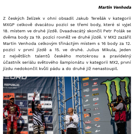
Martin Venhoda
Z českých želízek v ohni obsadil Jakub Terešák v kategorii
MXGP celkově dvacátou pozici se třemi body, které si vyjel
18. místem ve druhé jízdě. Dvaadvacátý skončil Petr Polák se
dvěma body za 19. pozici rovněž ve druhé jízdě. V MX2 zazářil
Martin Venhoda celkovým třináctým místem s 16 body za 12.
pozici v první jízdě a 15. ve druhé. Julius Mikula, jeden
z největších talentů českého motokrosu a pravidelný
účastník seriálu světového šampionátu v kategorii MX2, první
jízdu nedokončil kvůli pádu a do druhé již nenastoupil.