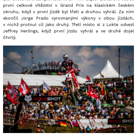
první celkové vítězství v Grand Prix na klasickém českém
okruhu, když v první jízdě byl třetí a druhou vyhrál. Za ním
skončil Jorge Prado vyrovnanými výkony v obou jízdách,
v nichž protnul cíl jako druhý. Třetí místo si z Lokte odvezl
Jeffrey Herlings, když první jízdu vyhrál a ve druhé dojel
čtvrtý.