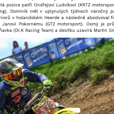
tá pozice patří Ondřejovi Ludvíkovi (KRTZ motorspor
ng). Dominik měl v uplynulých týdnech náročný pr
uniorů v holandském Heerde a následně absolvoval fi
 Janovi Pokornému (GT2 motorsport). Osmý je prů
ňavka (Dr.K Racing Team) a desítku uzavírá Martin S