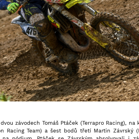
 dvou závodech Tomáš Ptáček (Terrapro Racing), na 
n Racing Team) a šest bodů třetí Martin Závrský (N
 na pódium. Ptáček se Závrským absolvovali i 