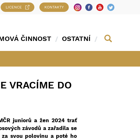
LICENCE
KONTAKTY
MOVÁ ČINNOST
OSTATNÍ
SE VRACÍME DO
MČR juniorů a žen 2024 trať
rosových závodů a zařadila se
e za svou polovinu a poté ho