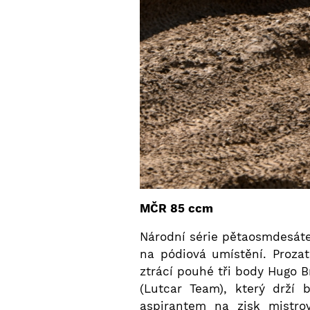
MČR 85 ccm
Národní série pětaosmdesáte
na pódiová umístění. Proza
ztrácí pouhé tři body Hugo 
(Lutcar Team), který drží 
aspirantem na zisk mistro