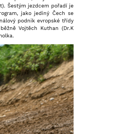
t). Šestým jezdcem pořadí je
ogram, jako jediný Čech se
nálový podnik evropské třídy
běžně Vojtěch Kuthan (Dr.K
molka.