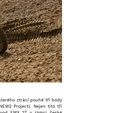
kterého ztrácí pouhé tři body
EW2 Project). Nejen tito tři
závod EMX 2T v rámci české