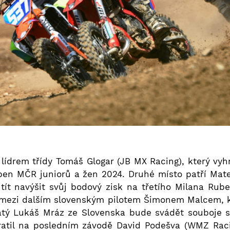
ídrem třídy Tomáš Glogar (JB MX Racing), který vyh
en MČR juniorů a žen 2024. Druhé místo patří Matej
tít navýšit svůj bodový zisk na třetího Milana Rub
mezi dalším slovenským pilotem Šimonem Malcem, kter
tý Lukáš Mráz ze Slovenska bude svádět souboje 
ratil na posledním závodě David Podešva (WMZ Rac