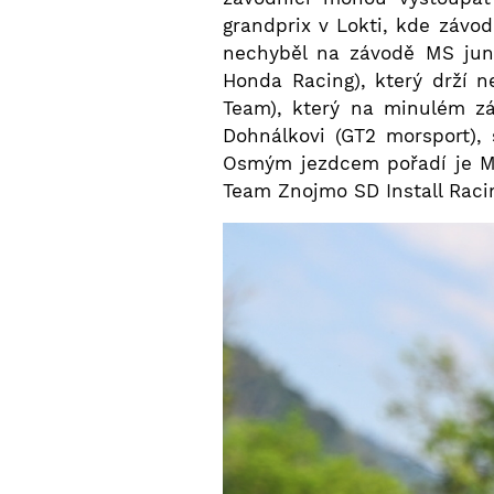
grandprix v Lokti, kde závod
nechyběl na závodě MS jun
Honda Racing), který drží n
Team), který na minulém zá
Dohnálkovi (GT2 morsport)
Osmým jezdcem pořadí je Ma
Team Znojmo SD Install Racin