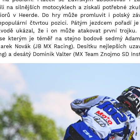
ili na silnějších motocyklech a získali potřebné z
iorů v Heerde. Do hry může promluvit i polský z
epopulární čtvrtou pozici. Pátým jezdcem pořadí je
vodě ukázal, že i on může atakovat první trojku. Š
, se kterým je téměř na stejno bodově sedmý Adam
rek Novák (JB MX Racing). Desítku nejlepších uzaví
g) a desátý Dominik Valter (MX Team Znojmo SD Insta