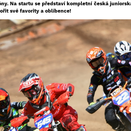
ny. Na startu se představí kompletní česká juniors
ořit své favority a oblíbence!