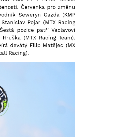
kušenosti. Červenka pro změnu
ávodník Seweryn Gazda (KMP
 Stanislav Pojar (MTX Racing
está pozice patří Václavovi
 Hruška (MTX Racing Team).
rá devátý Filip Matějec (MX
ll Racing).