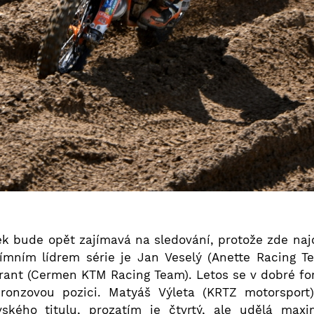
k bude opět zajímavá na sledování, protože zde na
tímním lídrem série je Jan Veselý (Anette Racing T
Brant (Cermen KTM Racing Team). Letos se v dobré fo
bronzovou pozici. Matyáš Výleta (KRTZ motorspor
vského titulu, prozatím je čtvrtý, ale udělá max