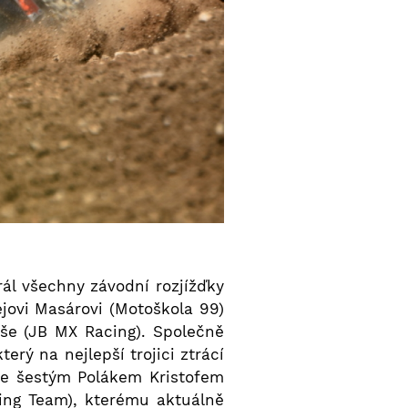
rál všechny závodní rozjížďky
ovi Masárovi (Motoškola 99)
eše (JB MX Racing). Společně
ý na nejlepší trojici ztrácí
se šestým Polákem Kristofem
ing Team), kterému aktuálně