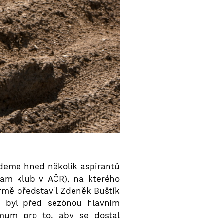
jdeme hned několik aspirantů
eam klub v AČR), na kterého
rmě představil Zdeněk Buštík
t) byl před sezónou hlavním
imum pro to, aby se dostal