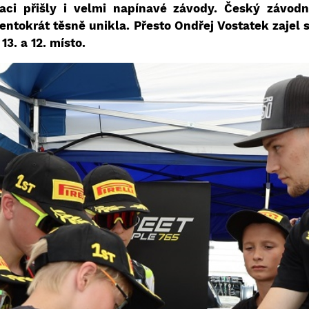
kaci přišly i velmi napínavé závody. Český závodn
entokrát těsně unikla. Přesto Ondřej Vostatek zajel 
13. a 12. místo.