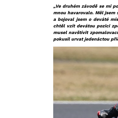
„Ve druhém závodě se mi poda
mnou havarovalo. Měl jsem št
a bojoval jsem o deváté mí
chtěl vzít devátou pozici z
musel navštívit zpomalovací
pokusil urvat jedenáctou příč