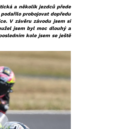
itická a několik jezdců přede
i podařilo probojovat dopředu
ce. V závěru závodu jsem si
ohužel jsem byl moc dlouhý a
posledním kole jsem se ještě