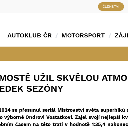
ČLENSTVÍ
AUTOKLUB ČR
MOTORSPORT
ZÁJ
 MOSTĚ UŽIL SKVĚLOU ATMO
LEDEK SEZÓNY
2024 se přesunul seriál Mistrovství světa superbiků
o výborně Ondrovi Vostatkovi. Zajel svojí nejlepší k
obním časem na této trati v hodnotě 1:35,4 nakonec