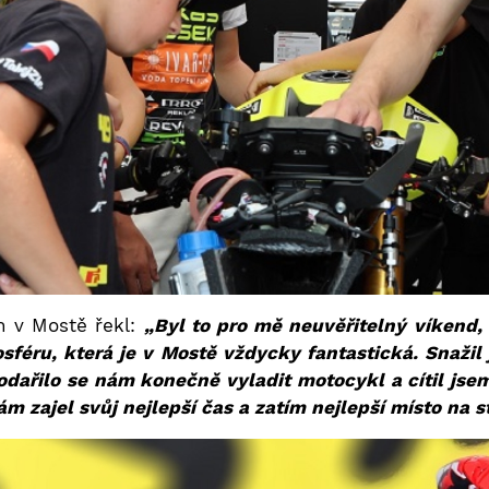
h v Mostě řekl:
„Byl to pro mě neuvěřitelný víkend,
sféru, která je v Mostě vždycky fantastická. Snažil
odařilo se nám konečně vyladit motocykl a cítil jse
sám zajel svůj nejlepší čas a zatím nejlepší místo na s