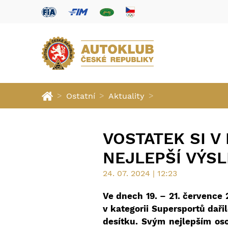
>
>
>
Ostatní
Aktuality
VOSTATEK SI V
NEJLEPŠÍ VÝS
24. 07. 2024 | 12:23
Ve dnech 19. – 21. července 
v kategorii Supersportů dařil
desítku. Svým nejlepším os