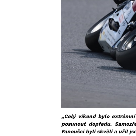
„Celý víkend bylo extrémní
posunout dopředu. Samozře
Fanoušci byli skvělí a užil j