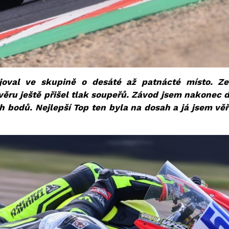
oval ve skupině o desáté až patnácté místo. Ze
věru ještě přišel tlak soupeřů. Závod jsem nakonec 
 bodů. Nejlepší Top ten byla na dosah a já jsem věři