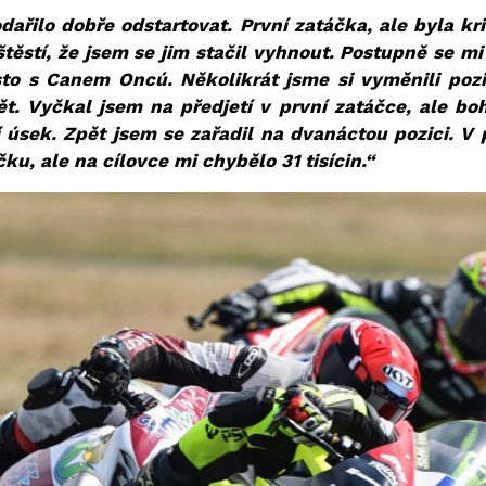
řilo dobře odstartovat. První zatáčka, ale byla kr
ěstí, že jsem se jim stačil vyhnout. Postupně se m
sto s Canem Oncú. Několikrát jsme si vyměnili pozi
pět. Vyčkal jsem na předjetí v první zatáčce, ale b
 úsek. Zpět jsem se zařadil na dvanáctou pozici. V 
ku, ale na cílovce mi chybělo 31 tisícin.“