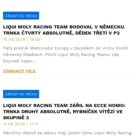
ZÁVODY DO VRCHU
LIQUI MOLY RACING TEAM BODOVAL V NĚMECKU.
TRNKA ČTVRTÝ ABSOLUTNĚ, DĚDEK TŘETÍ V P2
15.06.2026 | 19:52
Pátý podnik Mistrovství Evropy v závodech do vrchu hostil
německý Glasbach. Piloti Liqui Moly Racing Teamu zde
bojovali nejen…
ZOBRAZIT VÍCE
ZÁVODY DO VRCHU
LIQUI MOLY RACING TEAM ZÁŘIL NA ECCE HOMO:
TRNKA DRUHÝ ABSOLUTNĚ, RYBNÍČEK VÍTĚZÍ VE
SKUPINĚ 3
11.06.2026 | 17:11
Náročný víkend za sebou mají jezdci týmu Liqui Moly Racing.