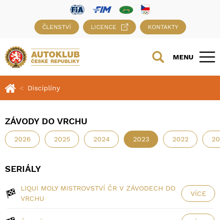
ČLENSTVÍ
LICENCE
KONTAKTY
MENU
Disciplíny
ZÁVODY DO VRCHU
2026
2025
2024
2023
2022
20
SERIÁLY
LIQUI MOLY MISTROVSTVÍ ČR V ZÁVODECH DO
VÍCE
VRCHU