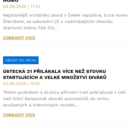
HOMO
04.06.2026 | 17:41
Nejznámější vrchařský závod v České republice, Ecce Homo
Šternberk, se uskuteční již o nadcházejícím víkendu.
Startovní listina čítá 212…
ZOBRAZIT VÍCE
ZÁVODY DO VRCHU
ÚSTECKÁ 21 PŘILÁKALA VÍCE NEŽ STOVKU
STARTUJÍCÍCH A VELKÉ MNOŽSTVÍ DIVÁKŮ
02.06.2026 | 15:07
Třetím podnikem a druhou přírodní tratí pokračoval v Ústí
nad Orlicí šampionát závodů automobilů do vrchu
současných a historických vozidel,…
ZOBRAZIT VÍCE