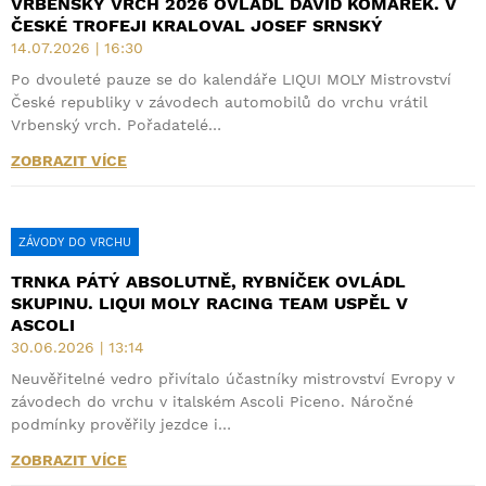
VRBENSKÝ VRCH 2026 OVLÁDL DAVID KOMÁREK. V
ČESKÉ TROFEJI KRALOVAL JOSEF SRNSKÝ
14.07.2026 | 16:30
Po dvouleté pauze se do kalendáře LIQUI MOLY Mistrovství
České republiky v závodech automobilů do vrchu vrátil
Vrbenský vrch. Pořadatelé…
ZOBRAZIT VÍCE
ZÁVODY DO VRCHU
TRNKA PÁTÝ ABSOLUTNĚ, RYBNÍČEK OVLÁDL
SKUPINU. LIQUI MOLY RACING TEAM USPĚL V
ASCOLI
30.06.2026 | 13:14
Neuvěřitelné vedro přivítalo účastníky mistrovství Evropy v
závodech do vrchu v italském Ascoli Piceno. Náročné
podmínky prověřily jezdce i…
ZOBRAZIT VÍCE