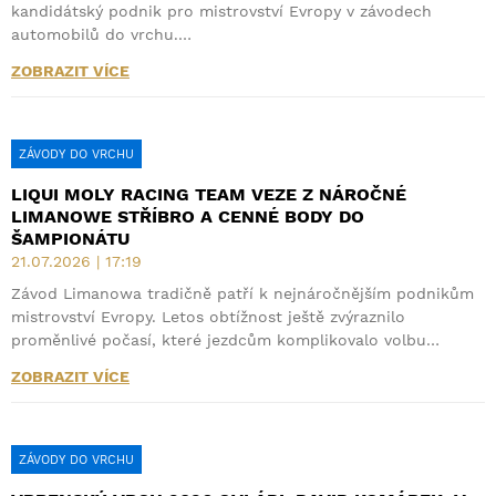
kandidátský podnik pro mistrovství Evropy v závodech
automobilů do vrchu.…
ZOBRAZIT VÍCE
ZÁVODY DO VRCHU
LIQUI MOLY RACING TEAM VEZE Z NÁROČNÉ
LIMANOWE STŘÍBRO A CENNÉ BODY DO
ŠAMPIONÁTU
21.07.2026 | 17:19
Závod Limanowa tradičně patří k nejnáročnějším podnikům
mistrovství Evropy. Letos obtížnost ještě zvýraznilo
proměnlivé počasí, které jezdcům komplikovalo volbu…
ZOBRAZIT VÍCE
ZÁVODY DO VRCHU