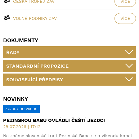
ČESKÁ TROFEJ ZAV
VÍCE
VOLNÉ PODNIKY ZAV
VÍCE
DOKUMENTY
ŘÁDY
STANDARDNÍ PROPOZICE
SOUVISEJÍCÍ PŘEDPISY
NOVINKY
ZÁVODY DO VRCHU
PEZINSKOU BABU OVLÁDLI ČEŠTÍ JEZDCI
28.07.2026 | 17:12
Na známé slovenské trati Pezinská Baba se o víkendu konal