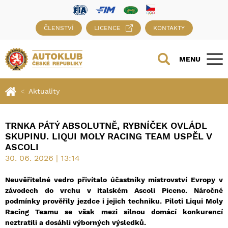
ČLENSTVÍ
LICENCE
KONTAKTY
MENU
Aktuality
TRNKA PÁTÝ ABSOLUTNĚ, RYBNÍČEK OVLÁDL
SKUPINU. LIQUI MOLY RACING TEAM USPĚL V
ASCOLI
30. 06. 2026 | 13:14
Neuvěřitelné vedro přivítalo účastníky mistrovství Evropy v
závodech do vrchu v italském Ascoli Piceno. Náročné
podmínky prověřily jezdce i jejich techniku. Piloti Liqui Moly
Racing Teamu se však mezi silnou domácí konkurencí
neztratili a dosáhli výborných výsledků.