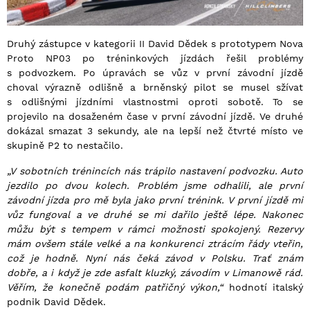
Druhý zástupce v kategorii II David Dědek s prototypem Nova
Proto NP03 po tréninkových jízdách řešil problémy
s podvozkem. Po úpravách se vůz v první závodní jízdě
choval výrazně odlišně a brněnský pilot se musel sžívat
s odlišnými jízdními vlastnostmi oproti sobotě. To se
projevilo na dosaženém čase v první závodní jízdě. Ve druhé
dokázal smazat 3 sekundy, ale na lepší než čtvrté místo ve
skupině P2 to nestačilo.
„V sobotních trénincích nás trápilo nastavení podvozku. Auto
jezdilo po dvou kolech. Problém jsme odhalili, ale první
závodní jízda pro mě byla jako první trénink. V první jízdě mi
vůz fungoval a ve druhé se mi dařilo ještě lépe. Nakonec
můžu být s tempem v rámci možnosti spokojený. Rezervy
mám ovšem stále velké a na konkurenci ztrácím řády vteřin,
což je hodně. Nyní nás čeká závod v Polsku. Trať znám
dobře, a i když je zde asfalt kluzký, závodím v Limanowě rád.
Věřím, že konečně podám patřičný výkon,“
hodnotí italský
podnik David Dědek.