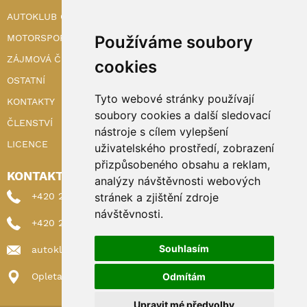
AUTOKLUB ČR
Používáme soubory
MOTORSPORT
ZÁJMOVÁ ČINNOST
cookies
OSTATNÍ
Tyto webové stránky používají
KONTAKTY
soubory cookies a další sledovací
ČLENSTVÍ
nástroje s cílem vylepšení
LICENCE
uživatelského prostředí, zobrazení
přizpůsobeného obsahu a reklam,
KONTAKTY
analýzy návštěvnosti webových
stránek a zjištění zdroje
+420 222 898 224 (sekretariat)
návštěvnosti.
+420 222 898 221 (členství)
Souhlasím
autoklub@autoklub.cz
Odmítám
Opletalova 1337/29, 110 00 Praha 1
Upravit mé předvolby