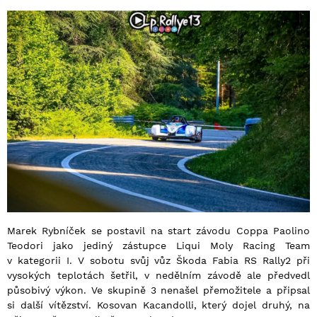
Marek Rybníček se postavil na start závodu Coppa Paolino
Teodori jako jediný zástupce Liqui Moly Racing Team
v kategorii I. V sobotu svůj vůz Škoda Fabia RS Rally2 při
vysokých teplotách šetřil, v nedělním závodě ale předvedl
působivý výkon. Ve skupině 3 nenašel přemožitele a připsal
si další vítězství. Kosovan Kacandolli, který dojel druhý, na