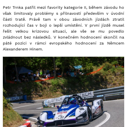
Petr Trnka patřil mezi favority kategorie II, během závodu ho
však limitovaly problémy s přilnavostí především v úvodní
části tratě. Právě tam v obou závodních jízdách ztratil
rozhodující čas v boji o lepší umístění. V první jízdě musel
řešit velkou krizovou situaci, ale vše se mu povedlo
zvládnout bez následků. V konečném hodnocení skončil na
páté pozici v rámci evropského hodnocení za Němcem
Alexanderem Hinem.