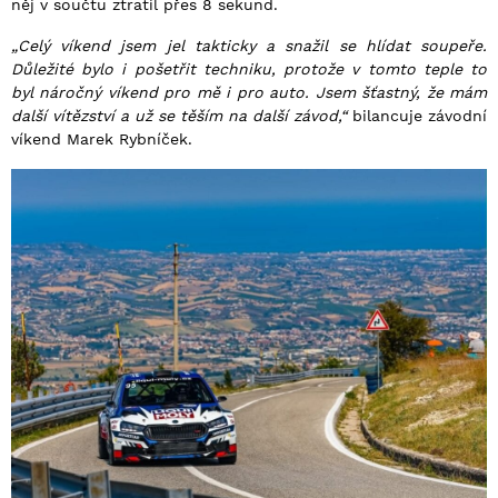
něj v součtu ztratil přes 8 sekund.
„Celý víkend jsem jel takticky a snažil se hlídat soupeře.
Důležité bylo i pošetřit techniku, protože v tomto teple to
byl náročný víkend pro mě i pro auto. Jsem šťastný, že mám
další vítězství a už se těším na další závod,“
bilancuje závodní
víkend Marek Rybníček.