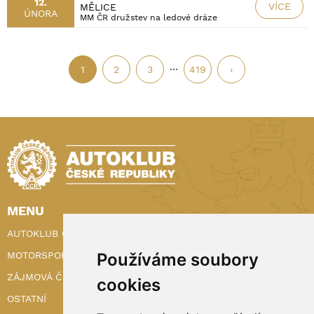
12.
VÍCE
MĚLICE
ÚNORA
MM ČR družstev na ledové dráze
…
1
2
3
419
›
MENU
AUTOKLUB ČR
Používáme soubory
MOTORSPORT
ZÁJMOVÁ ČINNOST
cookies
OSTATNÍ