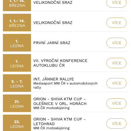
1. 1.- 14.
VÍCE
VELIKONOČNÍ SRAZ
BŘEZNA
1. 1.- 14.
VÍCE
VELIKONOČNÍ SRAZ
BŘEZNA
1.
VÍCE
PRVNÍ JARNÍ SRAZ
LEDNA
VII. VÝROČNÍ KONFERENCE
1.
VÍCE
AUTOKLUBU ČR
LEDNA
INT. JÄNNER RALLYE
5. - 7.
VÍCE
Mediasport MM ČR v automobilových
LEDNA
rally
ORION - SHIVA KTM CUP -
21.
VÍCE
OLEŠNICE V ORL. HORÁCH
LEDNA
MM ČR motoskijöring
ORION - SHIVA KTM CUP -
22.
VÍCE
LETOHRAD
LEDNA
MM ČR motoskijöring