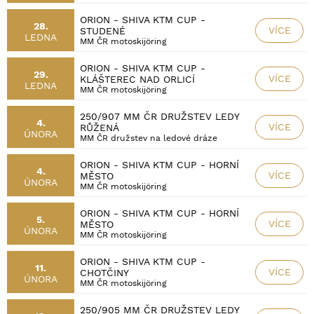
ORION - SHIVA KTM CUP -
28.
VÍCE
STUDENÉ
LEDNA
MM ČR motoskijöring
ORION - SHIVA KTM CUP -
29.
VÍCE
KLÁŠTEREC NAD ORLICÍ
LEDNA
MM ČR motoskijöring
250/907 MM ČR DRUŽSTEV LEDY
4.
VÍCE
RŮŽENÁ
ÚNORA
MM ČR družstev na ledové dráze
ORION - SHIVA KTM CUP - HORNÍ
4.
VÍCE
MĚSTO
ÚNORA
MM ČR motoskijöring
ORION - SHIVA KTM CUP - HORNÍ
5.
VÍCE
MĚSTO
ÚNORA
MM ČR motoskijöring
ORION - SHIVA KTM CUP -
11.
VÍCE
CHOTČINY
ÚNORA
MM ČR motoskijöring
250/905 MM ČR DRUŽSTEV LEDY