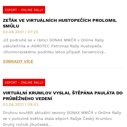
ESPORT - ONLINE RALLY
ZEŤÁK VE VIRTUÁLNÍCH HUSTOPEČÍCH PROLOMIL
SMŮLU
02.08.2021 | 07:23
Již podruhé se v rámci SONAX MMČR v Online Rally
uskutečnila e-AGROTEC Petronas Rally Hustopeče.
Jihomoravskému podniku letos připadl červencový…
ZOBRAZIT VÍCE
ESPORT - ONLINE RALLY
VIRTUÁLNÍ KRUMLOV VYSLAL ŠTĚPÁNA PAULÁTA DO
PRŮBĚŽNÉHO VEDENÍ
03.06.2021 | 08:03
Druhou soutěží aktuální sezony SONAX MMČR v Online Rally
se v polovině května stala eSport Rallye Český Krumlov.
Druhý ročník jihočeské…