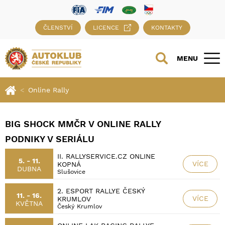
ČLENSTVÍ
LICENCE
KONTAKTY
MENU
Online Rally
BIG SHOCK MMČR V ONLINE RALLY
PODNIKY V SERIÁLU
II. RALLYSERVICE.CZ ONLINE
5. - 11.
VÍCE
KOPNÁ
DUBNA
Slušovice
2. ESPORT RALLYE ČESKÝ
11. - 16.
VÍCE
KRUMLOV
KVĚTNA
Český Krumlov