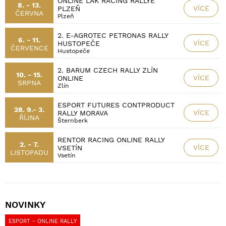
ONLINE LAK RACING RALLYE
8. - 13.
VÍCE
PLZEŇ
ČERVNA
Plzeň
2. E-AGROTEC PETRONAS RALLY
6. - 11.
VÍCE
HUSTOPEČE
ČERVENCE
Hustopeče
2. BARUM CZECH RALLY ZLÍN
10. - 15.
VÍCE
ONLINE
SRPNA
Zlín
ESPORT FUTURES CONTPRODUCT
28. 9.- 3.
VÍCE
RALLY MORAVA
ŘÍJNA
Šternberk
RENTOR RACING ONLINE RALLY
2. - 7.
VÍCE
VSETÍN
LISTOPADU
Vsetín
NOVINKY
ESPORT - ONLINE RALLY