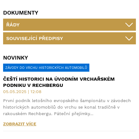
DOKUMENTY
ŘÁDY
SOUVISEJÍCÍ PŘEDPISY
NOVINKY
ZÁVODY DO VRCHU HISTORICKÝCH AUTOMOBILŮ
ČEŠTÍ HISTORICI NA ÚVODNÍM VRCHAŘSKÉM
PODNIKU V RECHBERGU
05.05.2025 | 12:08
První podnik letošního evropského šampionátu v závodech
historických automobilů do vrchu se konal tradičně v
rakouském Rechbergu. Páteční přejímky…
ZOBRAZIT VÍCE