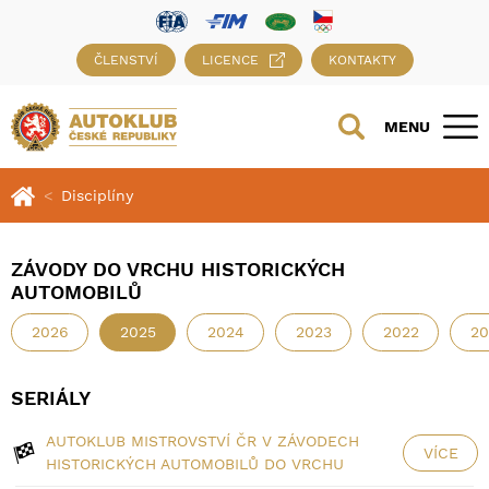
ČLENSTVÍ
LICENCE
KONTAKTY
MENU
Disciplíny
ZÁVODY DO VRCHU HISTORICKÝCH
AUTOMOBILŮ
2026
2025
2024
2023
2022
20
SERIÁLY
AUTOKLUB MISTROVSTVÍ ČR V ZÁVODECH
VÍCE
HISTORICKÝCH AUTOMOBILŮ DO VRCHU