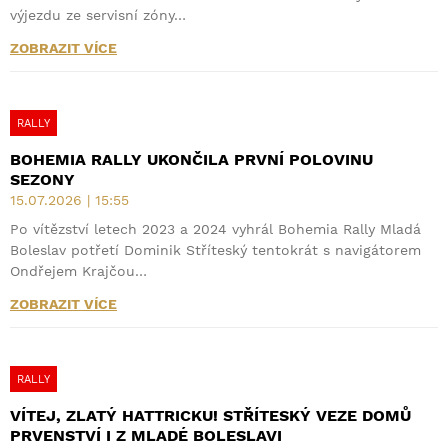
výjezdu ze servisní zóny…
ZOBRAZIT VÍCE
RALLY
BOHEMIA RALLY UKONČILA PRVNÍ POLOVINU
SEZONY
15.07.2026 | 15:55
Po vítězství letech 2023 a 2024 vyhrál Bohemia Rally Mladá
Boleslav potřetí Dominik Stříteský tentokrát s navigátorem
Ondřejem Krajčou…
ZOBRAZIT VÍCE
RALLY
VÍTEJ, ZLATÝ HATTRICKU! STŘÍTESKÝ VEZE DOMŮ
PRVENSTVÍ I Z MLADÉ BOLESLAVI