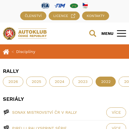
ČLENSTVÍ
LICENCE
KONTAKTY
MENU
Disciplíny
RALLY
2026
2025
2024
2023
2022
20
SERIÁLY
SONAX MISTROVSTVÍ ČR V RALLY
VÍCE
PIRELLI RALLYSPRINT SÉRIE
VÍCE