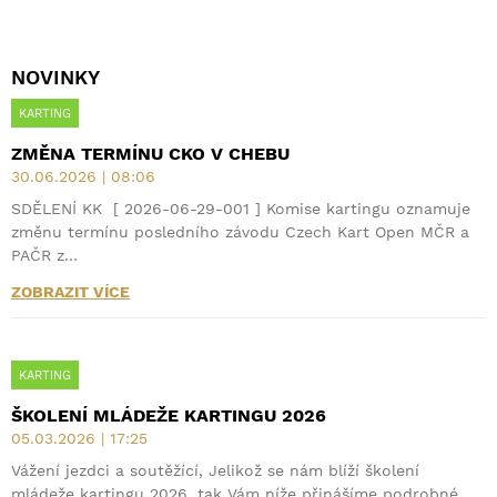
NOVINKY
KARTING
ZMĚNA TERMÍNU CKO V CHEBU
30.06.2026 | 08:06
SDĚLENÍ KK [ 2026-06-29-001 ] Komise kartingu oznamuje
změnu termínu posledního závodu Czech Kart Open MČR a
PAČR z…
ZOBRAZIT VÍCE
KARTING
ŠKOLENÍ MLÁDEŽE KARTINGU 2026
05.03.2026 | 17:25
Vážení jezdci a soutěžící, Jelikož se nám blíží školení
mládeže kartingu 2026, tak Vám níže přinášíme podrobné