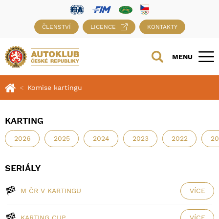
ČLENSTVÍ
LICENCE
KONTAKTY
MENU
Komise kartingu
KARTING
2026
2025
2024
2023
2022
20
SERIÁLY
M ČR V KARTINGU
VÍCE
KARTING CUP
VÍCE