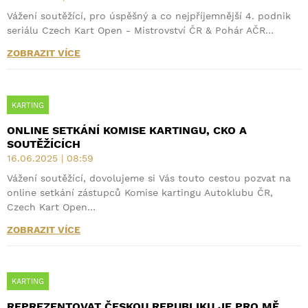
Vážení soutěžící, pro úspěšný a co nejpříjemnější 4. podnik
seriálu Czech Kart Open - Mistrovství ČR & Pohár AČR…
ZOBRAZIT VÍCE
KARTING
ONLINE SETKÁNÍ KOMISE KARTINGU, CKO A
SOUTĚŽÍCÍCH
16.06.2025 | 08:59
Vážení soutěžící, dovolujeme si Vás touto cestou pozvat na
online setkání zástupců Komise kartingu Autoklubu ČR,
Czech Kart Open…
ZOBRAZIT VÍCE
KARTING
REPREZENTOVAT ČESKOU REPUBLIKU JE PRO MĚ