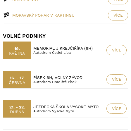
MORAVSKÝ POHÁR V KARTINGU
VÍCE
VOLNÉ PODNIKY
MEMORIAL J.KREJČIŘÍKA (6H)
19.
VÍCE
Autodrom Česká Lípa
KVĚTNA
PÍSEK 6H, VOLNÝ ZÁVOD
16. - 17.
VÍCE
Autodrom Hradiště Písek
ČERVNA
JEZDECKÁ ŠKOLA VYSOKÉ MÝTO
21. - 22.
VÍCE
Autodrom Vysoké Mýto
DUBNA