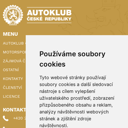
MENU
AUTOKLUB ČR
Používáme soubory
MOTORSPORT
ZÁJMOVÁ ČINNOST
cookies
OSTATNÍ
Tyto webové stránky používají
KONTAKTY
soubory cookies a další sledovací
ČLENSTVÍ
nástroje s cílem vylepšení
LICENCE
uživatelského prostředí, zobrazení
přizpůsobeného obsahu a reklam,
KONTAKTY
analýzy návštěvnosti webových
stránek a zjištění zdroje
+420 222 898 224 (sekretariat)
návštěvnosti.