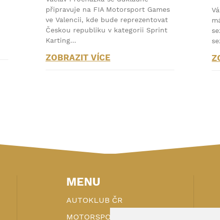
připravuje na FIA Motorsport Games
Vá
ve Valencii, kde bude reprezentovat
má
Českou republiku v kategorii Sprint
se
Karting…
se
ZOBRAZIT VÍCE
Z
MENU
AUTOKLUB ČR
MOTORSPORT