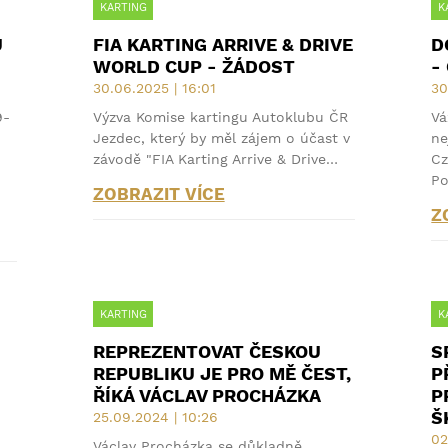
KARTING
K
U
FIA KARTING ARRIVE & DRIVE
D
WORLD CUP - ŽÁDOST
-
30.06.2025 | 16:01
30
9-
Výzva Komise kartingu Autoklubu ČR
Vá
Jezdec, který by měl zájem o účast v
ne
závodě "FIA Karting Arrive & Drive…
Cz
P
ZOBRAZIT VÍCE
Z
KARTING
K
REPREZENTOVAT ČESKOU
S
REPUBLIKU JE PRO MĚ ČEST,
P
ŘÍKÁ VÁCLAV PROCHÁZKA
P
Š
25.09.2024 | 10:26
02
Václav Procházka se důkladně