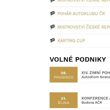
MISTROVSTVÍ ČESKÉ REP
POHÁR AUTOKLUBU ČR
MISTROVSTVÍ ČESKÉ REP
KARTING CUP
VOLNÉ PODNIKY
XIV. ZIMNÍ PO
28.
PROSINCE
Autodrom Sosn
KONFERENCE 
21.
ŘÍJNA
Budova AČR