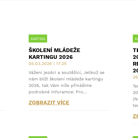
KARTING
K
ŠKOLENÍ MLÁDEŽE
T
KARTINGU 2026
2
R
05.03.2026 | 17:25
2
Vážení jezdci a soutěžící, Jelikož se
26
nám blíží školení mládeže kartingu
2026, tak Vám níže přinášíme
Te
podrobné inforamce: Pro…
20
(N
ZOBRAZIT VÍCE
te
Z