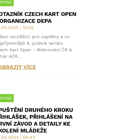
ARTING
OTAZNÍK CZECH KART OPEN
 ORGANIZACE DEPA
.06.2025 | 15:08
žení soutěžící, pro úspěšný a co
jpříjemnější 4. podnik seriálu
ech Kart Open - Mistrovství ČR &
ohár AČR…
OBRAZIT VÍCE
ARTING
PUŠTĚNÍ DRUHÉHO KROKU
ŘIHLÁŠEK, PŘIHLÁŠENÍ NA
RVNÍ ZÁVOD A DETAILY KE
KOLENÍ MLÁDEŽE
.04.2024 | 08:42