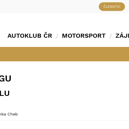
ČLENSTVÍ
AUTOKLUB ČR
MOTORSPORT
ZÁJ
NGU
ÁLU
onka Cheb