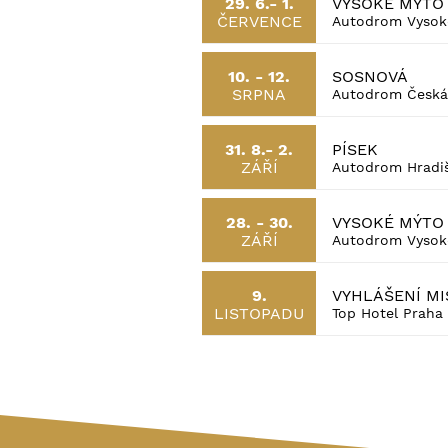
VYSOKÉ MÝTO
29. 6.- 1.
ČERVENCE
Autodrom Vysok
SOSNOVÁ
10. - 12.
SRPNA
Autodrom Česká
PÍSEK
31. 8.- 2.
ZÁŘÍ
Autodrom Hradiš
VYSOKÉ MÝTO
28. - 30.
ZÁŘÍ
Autodrom Vysok
VYHLÁŠENÍ MI
9.
LISTOPADU
Top Hotel Praha