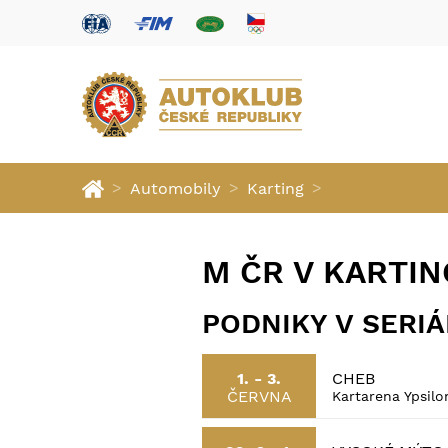
>
>
>
Automobily
Karting
M ČR V KARTI
PODNIKY V SERI
CHEB
1. - 3.
ČERVNA
Kartarena Ypsil