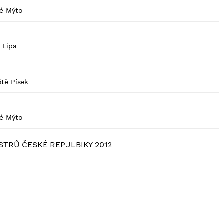
é Mýto
 Lípa
tě Písek
é Mýto
STRŮ ČESKÉ REPULBIKY 2012