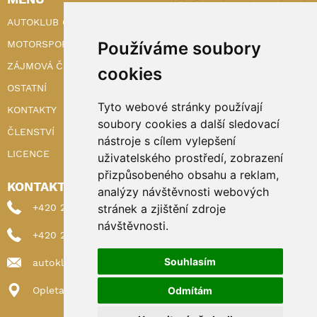
AUTOKLUB ČR
MOTORSPORT
Používáme soubory
ZÁJMOVÁ ČINNOST
cookies
OSTATNÍ
Tyto webové stránky používají
KONTAKTY
soubory cookies a další sledovací
ČLENSTVÍ
nástroje s cílem vylepšení
LICENCE
uživatelského prostředí, zobrazení
přizpůsobeného obsahu a reklam,
KONTAKTY
analýzy návštěvnosti webových
+420 222 898 224 (sekretariat)
stránek a zjištění zdroje
návštěvnosti.
+420 222 898 221 (členství)
Souhlasím
autoklub@autoklub.cz
Opletalova 1337/29, 110 00 Praha 1
Odmítám