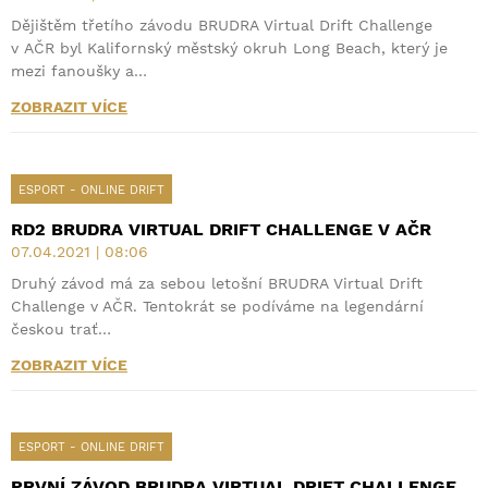
Dějištěm třetího závodu BRUDRA Virtual Drift Challenge
v AČR byl Kalifornský městský okruh Long Beach, který je
mezi fanoušky a…
ZOBRAZIT VÍCE
ESPORT - ONLINE DRIFT
RD2 BRUDRA VIRTUAL DRIFT CHALLENGE V AČR
07.04.2021 | 08:06
Druhý závod má za sebou letošní BRUDRA Virtual Drift
Challenge v AČR. Tentokrát se podíváme na legendární
českou trať…
ZOBRAZIT VÍCE
ESPORT - ONLINE DRIFT
PRVNÍ ZÁVOD BRUDRA VIRTUAL DRIFT CHALLENGE