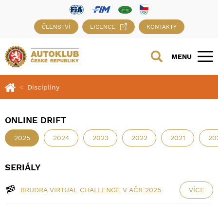
ČLENSTVÍ
LICENCE
KONTAKTY
MENU
Disciplíny
ONLINE DRIFT
2025
2024
2023
2022
2021
20
SERIÁLY
BRUDRA VIRTUAL CHALLENGE V AČR 2025
VÍCE