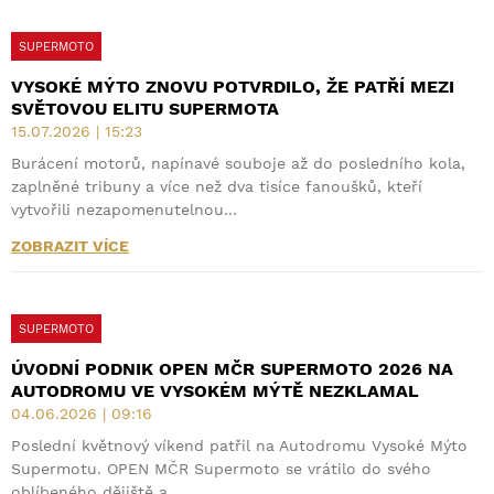
SUPERMOTO
VYSOKÉ MÝTO ZNOVU POTVRDILO, ŽE PATŘÍ MEZI
SVĚTOVOU ELITU SUPERMOTA
15.07.2026 | 15:23
Burácení motorů, napínavé souboje až do posledního kola,
zaplněné tribuny a více než dva tisíce fanoušků, kteří
vytvořili nezapomenutelnou…
ZOBRAZIT VÍCE
SUPERMOTO
ÚVODNÍ PODNIK OPEN MČR SUPERMOTO 2026 NA
AUTODROMU VE VYSOKÉM MÝTĚ NEZKLAMAL
04.06.2026 | 09:16
Poslední květnový víkend patřil na Autodromu Vysoké Mýto
Supermotu. OPEN MČR Supermoto se vrátilo do svého
oblíbeného dějiště a…