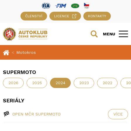
ČLENSTVÍ
LICENCE
KONTAKTY
MENU
Motokros
SUPERMOTO
2026
2025
2024
2023
2022
20
SERIÁLY
OPEN MČR SUPERMOTO
VÍCE