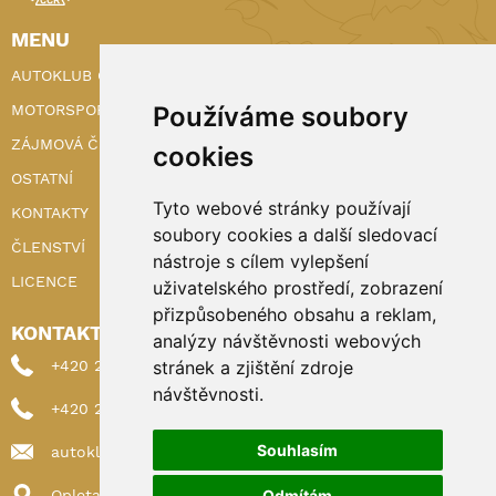
MENU
AUTOKLUB ČR
MOTORSPORT
Používáme soubory
ZÁJMOVÁ ČINNOST
cookies
OSTATNÍ
Tyto webové stránky používají
KONTAKTY
soubory cookies a další sledovací
ČLENSTVÍ
nástroje s cílem vylepšení
LICENCE
uživatelského prostředí, zobrazení
přizpůsobeného obsahu a reklam,
KONTAKTY
analýzy návštěvnosti webových
+420 222 898 224 (sekretariat)
stránek a zjištění zdroje
návštěvnosti.
+420 222 898 221 (členství)
Souhlasím
autoklub@autoklub.cz
Opletalova 1337/29, 110 00 Praha 1
Odmítám