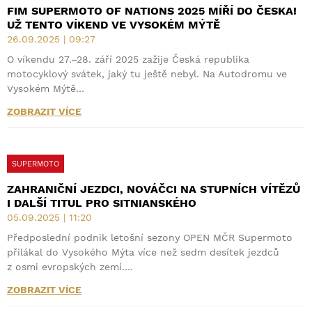
FIM SUPERMOTO OF NATIONS 2025 MÍŘÍ DO ČESKA!
UŽ TENTO VÍKEND VE VYSOKÉM MÝTĚ
26.09.2025 | 09:27
O víkendu 27.–28. září 2025 zažije Česká republika
motocyklový svátek, jaký tu ještě nebyl. Na Autodromu ve
Vysokém Mýtě…
ZOBRAZIT VÍCE
SUPERMOTO
ZAHRANIČNÍ JEZDCI, NOVÁČCI NA STUPNÍCH VÍTĚZŮ
I DALŠÍ TITUL PRO SITNIANSKÉHO
05.09.2025 | 11:20
Předposlední podnik letošní sezony OPEN MČR Supermoto
přilákal do Vysokého Mýta více než sedm desítek jezdců
z osmi evropských zemí.…
ZOBRAZIT VÍCE