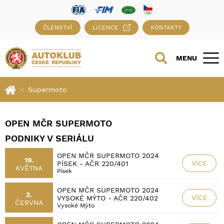
ČLENSTVÍ
LICENCE
KONTAKTY
MENU
Supermoto
OPEN MČR SUPERMOTO
PODNIKY V SERIÁLU
OPEN MČR SUPERMOTO 2024
19.
VÍCE
PÍSEK - AČR 220/401
KVĚTNA
Písek
OPEN MČR SUPERMOTO 2024
2.
VÍCE
VYSOKÉ MÝTO - AČR 220/402
ČERVNA
Vysoké Mýto