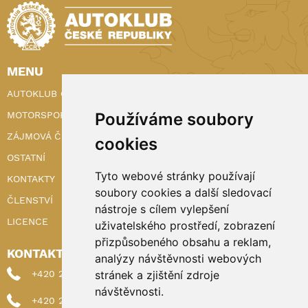
MENU
AUTOKLUB ČR
MOTORSPORT
Používáme soubory
ZÁJMOVÁ ČINNOST
cookies
OSTATNÍ
Tyto webové stránky používají
KONTAKTY
soubory cookies a další sledovací
ČLENSTVÍ
nástroje s cílem vylepšení
LICENCE
uživatelského prostředí, zobrazení
přizpůsobeného obsahu a reklam,
KONTAKTY
analýzy návštěvnosti webových
+420 222 898 224 (sekretariat)
stránek a zjištění zdroje
návštěvnosti.
+420 222 898 221 (členství)