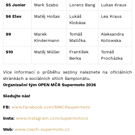
S5 Junior
Mark Szabo
Lorenz Bang
Lukas Kraus
S6 Elev
Matěj Hollas
Lukáš
Lea Kraus
Klobása
S9
Marek
Tomáš
Aleksandra
Kindermann
Matička
Kotowska
S10
Matěj Müller
František
Tomáš
Berka
Procházka
Více informací o průběhu sezóny naleznete na oficiálních
stránkách a sociálních sítích šampionátu.
Organizační tým OPEN MČR Supermoto 2026
Sledujte nás!
FB:
www.facebook.com/MMCRsupermoto
Insta:
www.instagram.com/supermotocz
Web:
www.czech-supermoto.cz