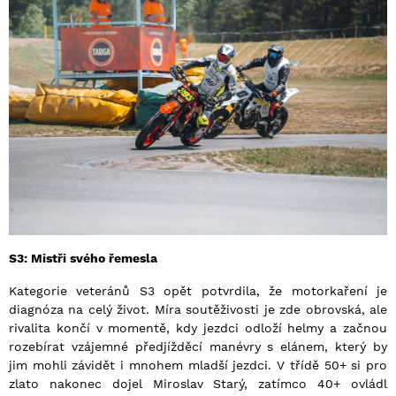
S3: Mistři svého řemesla
Kategorie veteránů S3 opět potvrdila, že motorkaření je
diagnóza na celý život. Míra soutěživosti je zde obrovská, ale
rivalita končí v momentě, kdy jezdci odloží helmy a začnou
rozebírat vzájemné předjížděcí manévry s elánem, který by
jim mohli závidět i mnohem mladší jezdci. V třídě 50+ si pro
zlato nakonec dojel Miroslav Starý, zatímco 40+ ovládl