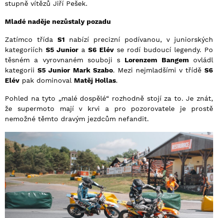
stupně vítězů Jiří Pešek.
Mladé naděje nezůstaly pozadu
Zatímco třída
S1
nabízí precizní podívanou, v juniorských
kategoriích
S5 Junior
a
S6 Elév
se rodí budoucí legendy. Po
těsném a vyrovnaném souboji s
Lorenzem Bangem
ovládl
kategorii
S5 Junior
Mark Szabo
. Mezi nejmladšími v třídě
S6
Elév
pak dominoval
Matěj Hollas
.
Pohled na tyto „malé dospělé“ rozhodně stojí za to. Je znát,
že supermoto mají v krvi a pro pozorovatele je prostě
nemožné těmto dravým jezdcům nefandit.