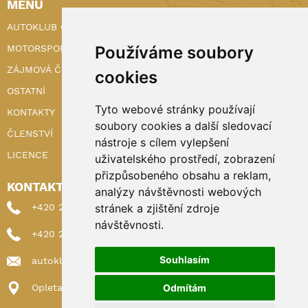
MENU
AUTOKLUB ČR
Používáme soubory
MOTORSPORT
ZÁJMOVÁ ČINNOST
cookies
OSTATNÍ
Tyto webové stránky používají
KONTAKTY
soubory cookies a další sledovací
ČLENSTVÍ
nástroje s cílem vylepšení
LICENCE
uživatelského prostředí, zobrazení
přizpůsobeného obsahu a reklam,
KONTAKTY
analýzy návštěvnosti webových
stránek a zjištění zdroje
+420 222 898 224 (sekretariat)
návštěvnosti.
+420 222 898 221 (členství)
Souhlasím
autoklub@autoklub.cz
Odmítám
Opletalova 1337/29, 110 00 Praha 1