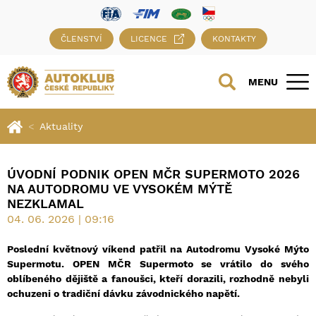
ČLENSTVÍ
LICENCE
KONTAKTY
MENU
Aktuality
ÚVODNÍ PODNIK OPEN MČR SUPERMOTO 2026
NA AUTODROMU VE VYSOKÉM MÝTĚ
NEZKLAMAL
04. 06. 2026 | 09:16
Poslední květnový víkend patřil na Autodromu Vysoké Mýto
Supermotu. OPEN MČR Supermoto se vrátilo do svého
oblíbeného dějiště a fanoušci, kteří dorazili, rozhodně nebyli
ochuzeni o tradiční dávku závodnického napětí.