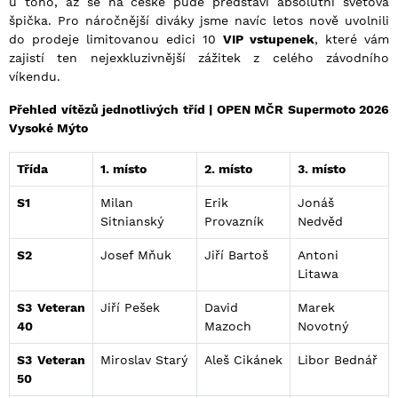
u toho, až se na české půdě představí absolutní světová
špička. Pro náročnější diváky jsme navíc letos nově uvolnili
do prodeje limitovanou edici 10
VIP vstupenek
, které vám
zajistí ten nejexkluzivnější zážitek z celého závodního
víkendu.
Přehled vítězů jednotlivých tříd | OPEN MČR Supermoto 2026
Vysoké Mýto
Třída
1. místo
2. místo
3. místo
S1
Milan
Erik
Jonáš
Sitnianský
Provazník
Nedvěd
S2
Josef Mňuk
Jiří Bartoš
Antoni
Litawa
S3 Veteran
Jiří Pešek
David
Marek
40
Mazoch
Novotný
S3 Veteran
Miroslav Starý
Aleš Cikánek
Libor Bednář
50