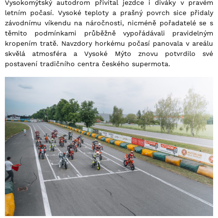
Vysokomýtský autodrom přivítal jezdce i diváky v pravém
letním počasí. Vysoké teploty a prašný povrch sice přidaly
závodnímu víkendu na náročnosti, nicméně pořadatelé se s
těmito podmínkami průběžně vypořádávali pravidelným
kropením tratě. Navzdory horkému počasí panovala v areálu
skvělá atmosféra a Vysoké Mýto znovu potvrdilo své
postavení tradičního centra českého supermota.