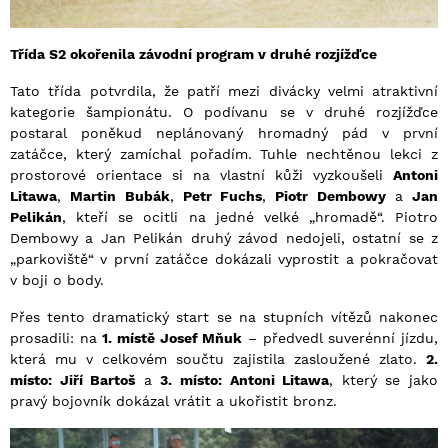
Třída S2 okořenila závodní program v druhé rozjížďce
Tato třída potvrdila, že patří mezi divácky velmi atraktivní
kategorie šampionátu. O podívanu se v druhé rozjížďce
postaral poněkud neplánovaný hromadný pád v první
zatáčce, který zamíchal pořadím. Tuhle nechtěnou lekci z
prostorové orientace si na vlastní kůži vyzkoušeli
Antoni
Litawa
,
Martin Bubák
,
Petr Fuchs
,
Piotr Dembowy
a
Jan
Pelikán
, kteří se ocitli na jedné velké „hromadě“. Piotro
Dembowy a Jan Pelikán druhý závod nedojeli, ostatní se z
„parkoviště“ v první zatáčce dokázali vyprostit a pokračovat
v boji o body.
Přes tento dramatický start se na stupních vítězů nakonec
prosadili: na
1. místě Josef Mňuk
– předvedl suverénní jízdu,
která mu v celkovém součtu zajistila zasloužené zlato.
2.
místo: Jiří Bartoš
a
3. místo: Antoni Litawa
, který se jako
pravý bojovník dokázal vrátit a ukořistit bronz.