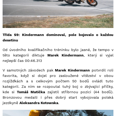
Třída S9: Kindermann dominoval, pole bojovalo o každou
desetinu
Od úvodního kvalifikačního tréninku bylo jasné, že tempo v
těto kategorii diktuje
Marek Kindermann
, který si vyjel
nejlepší čas 00:46.313
V samotných závodech pak
Marek Kindermann
potvrdil roli
favorita, když si dojel pro zasloužené vítězství v obou
rozjížďkách a s celkovým počtem 50 bodů ovládl tuto
kategorii. Za ním se rozpoutal tuhý boj o zbývající příčky,
kde si
Tomáš Matička
zajistil stříbrnou pozici (44 bodů).
Bronzovou medaili i přes dobrý start vybojovala polská
jezdkyně
Aleksandra Kotowska
.