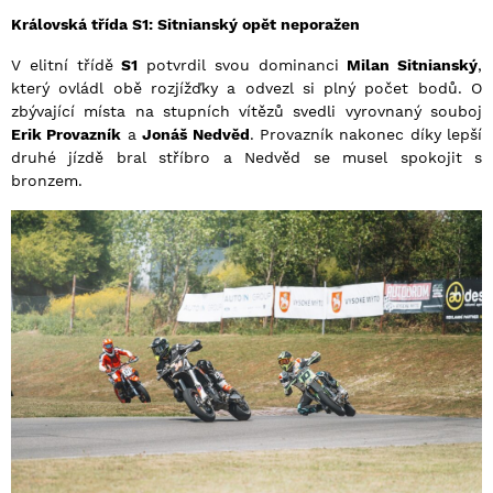
Královská třída S1: Sitnianský opět neporažen
V elitní třídě
S1
potvrdil svou dominanci
Milan Sitnianský
,
který ovládl obě rozjížďky a odvezl si plný počet bodů. O
zbývající místa na stupních vítězů svedli vyrovnaný souboj
Erik Provazník
a
Jonáš Nedvěd
. Provazník nakonec díky lepší
druhé jízdě bral stříbro a Nedvěd se musel spokojit s
bronzem.