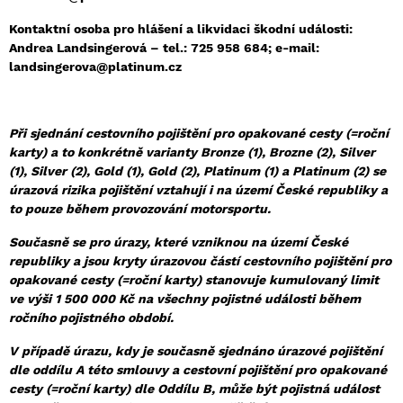
Kontaktní osoba pro hlášení a likvidaci škodní události:
Andrea Landsingerová – tel.: 725 958 684; e-mail:
landsingerova@platinum.cz
Při sjednání cestovního pojištění pro opakované cesty (=roční
karty) a to konkrétně varianty Bronze (1), Brozne (2), Silver
(1), Silver (2), Gold (1), Gold (2), Platinum (1) a Platinum (2) se
úrazová rizika pojištění vztahují i na území České republiky a
to pouze během provozování motorsportu.
Současně se pro úrazy, které vzniknou na území České
republiky a jsou kryty úrazovou částí cestovního pojištění pro
opakované cesty (=roční karty) stanovuje kumulovaný limit
ve výši 1 500 000 Kč na všechny pojistné události během
ročního pojistného období.
V případě úrazu, kdy je současně sjednáno úrazové pojištění
dle oddílu A této smlouvy a cestovní pojištění pro opakované
cesty (=roční karty) dle Oddílu B, může být pojistná událost