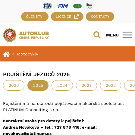
ČLENSTVÍ
LICENCE
KONTAKTY
MENU
Motocykly
POJIŠTĚNÍ JEZDCŮ 2025
2026
2025
2024
2023
2022
20
Pojištění má na starosti pojišťovací makléřská společnost
PLATINUM Consulting s.r.o.
Kontaktní osoba pro dotazy k pojištění:
Andrea Nováková – tel.: 727 878 416; e-mail:
novakova@platinum.cz