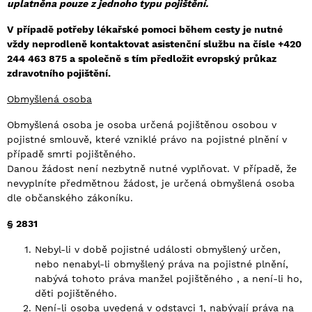
uplatněna pouze z jednoho typu pojištění.
V případě potřeby lékařské pomoci během cesty je nutné
vždy neprodleně kontaktovat asistenční službu na čísle +420
244 463 875 a společně s tím předložit evropský průkaz
zdravotního pojištění.
Obmyšlená osoba
Obmyšlená osoba je osoba určená pojištěnou osobou v
pojistné smlouvě, které vzniklé právo na pojistné plnění v
případě smrti pojištěného.
Danou žádost není nezbytně nutné vyplňovat. V případě, že
nevyplníte předmětnou žádost, je určená obmyšlená osoba
dle občanského zákoníku.
§ 2831
Nebyl-li v době pojistné události obmyšlený určen,
nebo nenabyl-li obmyšlený práva na pojistné plnění,
nabývá tohoto práva manžel pojištěného , a není-li ho,
děti pojištěného.
Není-li osoba uvedená v odstavci 1, nabývají práva na