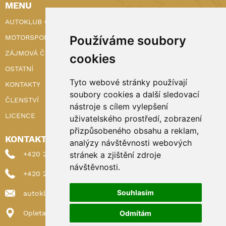
MENU
AUTOKLUB ČR
MOTORSPORT
Používáme soubory
ZÁJMOVÁ ČINNOST
cookies
OSTATNÍ
Tyto webové stránky používají
KONTAKTY
soubory cookies a další sledovací
ČLENSTVÍ
nástroje s cílem vylepšení
LICENCE
uživatelského prostředí, zobrazení
přizpůsobeného obsahu a reklam,
KONTAKTY
analýzy návštěvnosti webových
+420 222 898 224 (sekretariat)
stránek a zjištění zdroje
návštěvnosti.
+420 222 898 221 (členství)
Souhlasím
autoklub@autoklub.cz
Opletalova 1337/29, 110 00 Praha 1
Odmítám