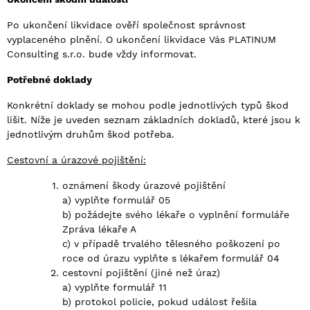
Po ukončení likvidace ověří společnost správnost
vyplaceného plnění. O ukončení likvidace Vás PLATINUM
Consulting s.r.o. bude vždy informovat.
Potřebné doklady
Konkrétní doklady se mohou podle jednotlivých typů škod
lišit. Níže je uveden seznam základních dokladů, které jsou k
jednotlivým druhům škod potřeba.
Cestovní a úrazové pojištění:
oznámení škody úrazové pojištění
a) vyplňte formulář 05
b) požádejte svého lékaře o vyplnění formuláře
Zpráva lékaře A
c) v případě trvalého tělesného poškození po
roce od úrazu vyplňte s lékařem formulář 04
cestovní pojištění (jiné než úraz)
a) vyplňte formulář 11
b) protokol policie, pokud událost řešila