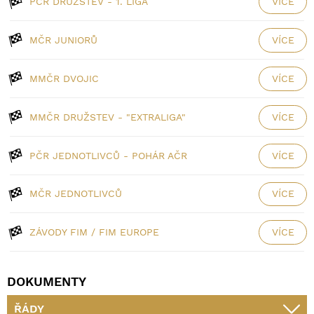
PČR DRUŽSTEV - 1. LIGA
VÍCE
MČR JUNIORŮ
VÍCE
MMČR DVOJIC
VÍCE
MMČR DRUŽSTEV - "EXTRALIGA"
VÍCE
PČR JEDNOTLIVCŮ - POHÁR AČR
VÍCE
MČR JEDNOTLIVCŮ
VÍCE
ZÁVODY FIM / FIM EUROPE
VÍCE
DOKUMENTY
ŘÁDY