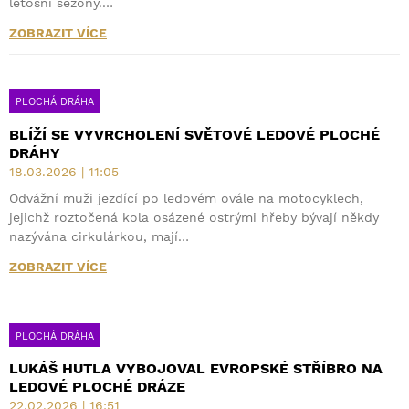
letošní sezony.…
ZOBRAZIT VÍCE
PLOCHÁ DRÁHA
BLÍŽÍ SE VYVRCHOLENÍ SVĚTOVÉ LEDOVÉ PLOCHÉ
DRÁHY
18.03.2026 | 11:05
Odvážní muži jezdící po ledovém ovále na motocyklech,
jejichž roztočená kola osázené ostrými hřeby bývají někdy
nazývána cirkulárkou, mají…
ZOBRAZIT VÍCE
PLOCHÁ DRÁHA
LUKÁŠ HUTLA VYBOJOVAL EVROPSKÉ STŘÍBRO NA
LEDOVÉ PLOCHÉ DRÁZE
22.02.2026 | 16:51