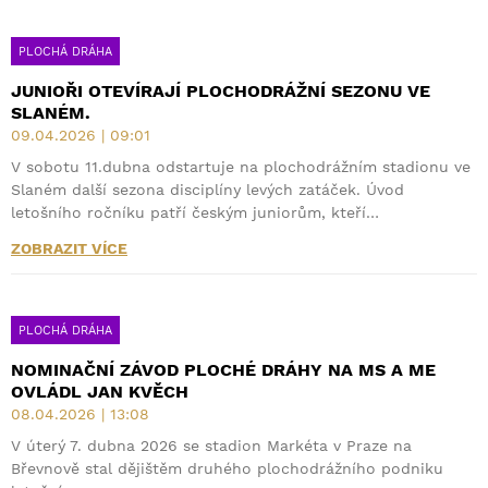
PLOCHÁ DRÁHA
JUNIOŘI OTEVÍRAJÍ PLOCHODRÁŽNÍ SEZONU VE
SLANÉM.
09.04.2026 | 09:01
V sobotu 11.dubna odstartuje na plochodrážním stadionu ve
Slaném další sezona disciplíny levých zatáček. Úvod
letošního ročníku patří českým juniorům, kteří…
ZOBRAZIT VÍCE
PLOCHÁ DRÁHA
NOMINAČNÍ ZÁVOD PLOCHÉ DRÁHY NA MS A ME
OVLÁDL JAN KVĚCH
08.04.2026 | 13:08
V úterý 7. dubna 2026 se stadion Markéta v Praze na
Břevnově stal dějištěm druhého plochodrážního podniku