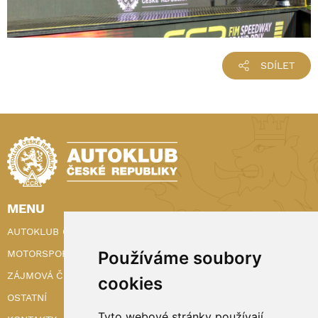
SDÍLET
MENU
AUTOKLUB ČR
Používáme soubory
MOTORSPORT
ZÁJMOVÁ ČINNOST
cookies
OSTATNÍ
Tyto webové stránky používají