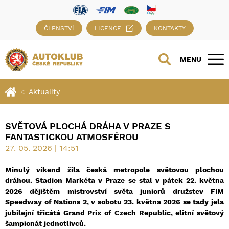
ČLENSTVÍ
LICENCE
KONTAKTY
MENU
Aktuality
SVĚTOVÁ PLOCHÁ DRÁHA V PRAZE S
FANTASTICKOU ATMOSFÉROU
27. 05. 2026 | 14:51
Minulý víkend žila česká metropole světovou plochou
dráhou. Stadion Markéta v Praze se stal v pátek 22. května
2026 dějištěm mistrovství světa juniorů družstev FIM
Speedway of Nations 2, v sobotu 23. května 2026 se tady jela
jubilejní třicátá Grand Prix of Czech Republic, elitní světový
šampionát jednotlivců.