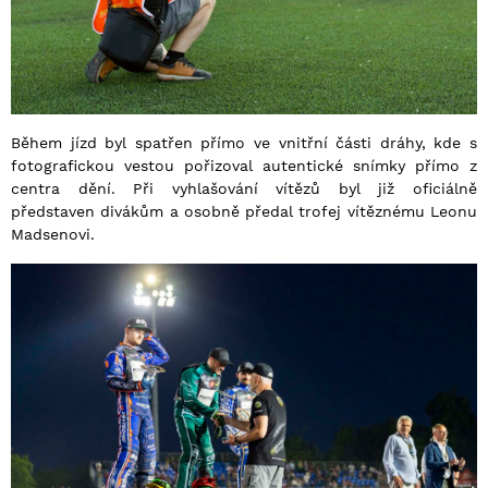
Během jízd byl spatřen přímo ve vnitřní části dráhy, kde s
fotografickou vestou pořizoval autentické snímky přímo z
centra dění. Při vyhlašování vítězů byl již oficiálně
představen divákům a osobně předal trofej vítěznému Leonu
Madsenovi.