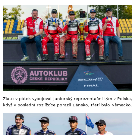
Zlato v pátek vybojoval juniorský reprezentační tým z Polska,
když v poslední rozjížďce porazil Dánsko, třetí bylo Německo.