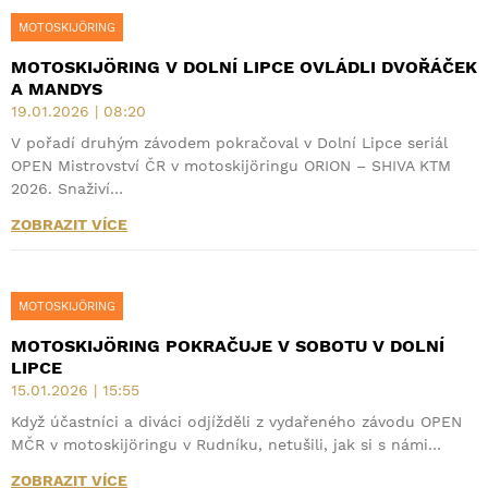
MOTOSKIJÖRING
MOTOSKIJÖRING V DOLNÍ LIPCE OVLÁDLI DVOŘÁČEK
A MANDYS
19.01.2026 | 08:20
V pořadí druhým závodem pokračoval v Dolní Lipce seriál
OPEN Mistrovství ČR v motoskijöringu ORION – SHIVA KTM
2026. Snaživí…
ZOBRAZIT VÍCE
MOTOSKIJÖRING
MOTOSKIJÖRING POKRAČUJE V SOBOTU V DOLNÍ
LIPCE
15.01.2026 | 15:55
Když účastníci a diváci odjížděli z vydařeného závodu OPEN
MČR v motoskijöringu v Rudníku, netušili, jak si s námi…
ZOBRAZIT VÍCE