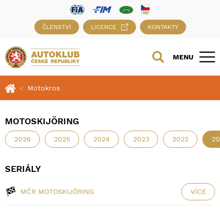
ČLENSTVÍ
LICENCE
KONTAKTY
MENU
Motokros
MOTOSKIJÖRING
2026
2025
2024
2023
2022
20
SERIÁLY
MČR MOTOSKIJÖRING
VÍCE