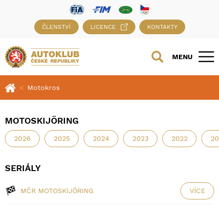
ČLENSTVÍ
LICENCE
KONTAKTY
MENU
Motokros
MOTOSKIJÖRING
2026
2025
2024
2023
2022
20
SERIÁLY
MČR MOTOSKIJÖRING
VÍCE