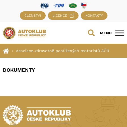
ČLENSTVÍ
LICENCE
KONTAKTY
MENU
Asociace zdravotně postižených motoristů AČR
DOKUMENTY