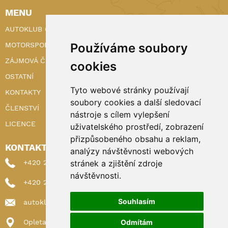
MENU
AUTOKLUB ČR
Používáme soubory
MOTORSPORT
ZÁJMOVÁ ČINNOST
cookies
OSTATNÍ
Tyto webové stránky používají
KONTAKTY
soubory cookies a další sledovací
ČLENSTVÍ
nástroje s cílem vylepšení
LICENCE
uživatelského prostředí, zobrazení
přizpůsobeného obsahu a reklam,
KONTAKTY
analýzy návštěvnosti webových
stránek a zjištění zdroje
+420 222 898 224 (sekretariat)
návštěvnosti.
+420 222 898 221 (členství)
Souhlasím
autoklub@autoklub.cz
Odmítám
Opletalova 1337/29, 110 00 Praha 1