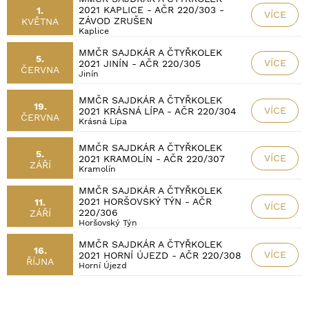
2021 KAPLICE - AČR 220/303 -
1.
VÍCE
ZÁVOD ZRUŠEN
KVĚTNA
Kaplice
MMČR SAJDKÁR A ČTYŘKOLEK
5.
VÍCE
2021 JINÍN - AČR 220/305
ČERVNA
Jinín
MMČR SAJDKÁR A ČTYŘKOLEK
19.
VÍCE
2021 KRÁSNÁ LÍPA - AČR 220/304
ČERVNA
Krásná Lípa
MMČR SAJDKÁR A ČTYŘKOLEK
5.
VÍCE
2021 KRAMOLÍN - AČR 220/307
ZÁŘÍ
Kramolín
MMČR SAJDKÁR A ČTYŘKOLEK
2021 HORŠOVSKÝ TÝN - AČR
11.
VÍCE
220/306
ZÁŘÍ
Horšovský Týn
MMČR SAJDKÁR A ČTYŘKOLEK
16.
VÍCE
2021 HORNÍ ÚJEZD - AČR 220/308
ŘÍJNA
Horní Újezd