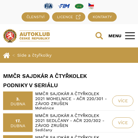
ČLENSTVÍ
LICENCE
KONTAKTY
MENU
Side a čtyřkolky
MMČR SAJDKÁR A ČTYŘKOLEK
PODNIKY V SERIÁLU
MMČR SAJDKÁR A ČTYŘKOLEK
2021 MOHELNICE - AČR 220/301 -
3.
VÍCE
ZÁVOD ZRUŠEN
DUBNA
Mohelnice
MMČR SAJDKÁR A ČTYŘKOLEK
2021 SEDLČANY - AČR 220/302 -
17.
VÍCE
ZÁVOD ZRUŠEN
DUBNA
Sedlčany
MMČR SAJDKÁR A ČTYŘKOLEK