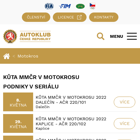
ČLENSTVÍ
LICENCE
KONTAKTY
MENU
Motokros
KŮTA MMČR V MOTOKROSU
PODNIKY V SERIÁLU
KŮTA MMČR V MOTOKROSU 2022
8.
VÍCE
DALEČÍN - AČR 220/101
KVĚTNA
Dalečín
KŮTA MMČR V MOTOKROSU 2022
29.
VÍCE
KAPLICE - AČR 220/102
KVĚTNA
Kaplice