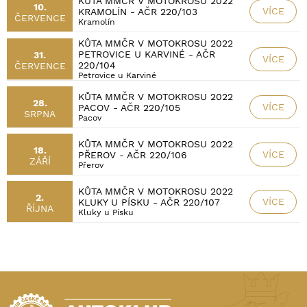
KŮTA MMČR V MOTOKROSU 2022
10.
VÍCE
KRAMOLÍN - AČR 220/103
ČERVENCE
Kramolín
KŮTA MMČR V MOTOKROSU 2022
PETROVICE U KARVINÉ - AČR
31.
VÍCE
220/104
ČERVENCE
Petrovice u Karviné
KŮTA MMČR V MOTOKROSU 2022
28.
VÍCE
PACOV - AČR 220/105
SRPNA
Pacov
KŮTA MMČR V MOTOKROSU 2022
18.
VÍCE
PŘEROV - AČR 220/106
ZÁŘÍ
Přerov
KŮTA MMČR V MOTOKROSU 2022
2.
VÍCE
KLUKY U PÍSKU - AČR 220/107
ŘÍJNA
Kluky u Písku