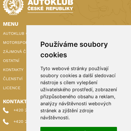
MENU
AUTOKLUB ČR
Používáme soubory
MOTORSPORT
ZÁJMOVÁ ČINNOST
cookies
OSTATNÍ
Tyto webové stránky používají
KONTAKTY
soubory cookies a další sledovací
ČLENSTVÍ
nástroje s cílem vylepšení
LICENCE
uživatelského prostředí, zobrazení
přizpůsobeného obsahu a reklam,
KONTAKTY
analýzy návštěvnosti webových
stránek a zjištění zdroje
+420 222 898 224 (sekretariat)
návštěvnosti.
+420 222 898 221 (členství)