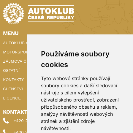
MENU
AUTOKLUB ČR
MOTORSPORT
Používáme soubory
ZÁJMOVÁ ČINNOST
cookies
OSTATNÍ
Tyto webové stránky používají
KONTAKTY
soubory cookies a další sledovací
ČLENSTVÍ
nástroje s cílem vylepšení
LICENCE
uživatelského prostředí, zobrazení
přizpůsobeného obsahu a reklam,
KONTAKTY
analýzy návštěvnosti webových
+420 222 898 224 (sekretariat)
stránek a zjištění zdroje
návštěvnosti.
+420 222 898 221 (členství)