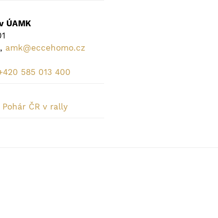
 v ÚAMK
01
,
amk@eccehomo.cz
+420 585 013 400
,
Pohár ČR v rally