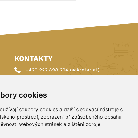
KONTAKTY
+420 222 898 224 (sekretariat)
+420 222 898 221 (členství)
bory cookies
autoklub@autoklub.cz
Opletalova 1337/29, 110 00 Praha 1
užívají soubory cookies a další sledovací nástroje s
elského prostředí, zobrazení přizpůsobeného obsahu
těvnosti webových stránek a zjištění zdroje