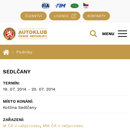
ČLENSTVÍ
LICENCE
KONTAKTY
MENU
Podniky
SEDLČANY
TERMÍN:
19. 07. 2014 - 20. 07. 2014
MÍSTO KONÁNÍ:
Kotlina Sedlčany
ZAŘAZENÍ:
M ČR v rallycrossu
,
MM ČR v rallycrossu