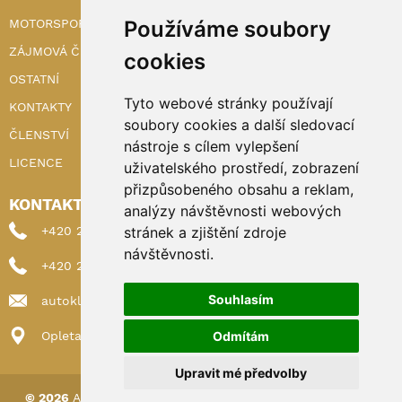
MOTORSPORT
Používáme soubory
ZÁJMOVÁ ČINNOST
cookies
OSTATNÍ
Tyto webové stránky používají
KONTAKTY
soubory cookies a další sledovací
ČLENSTVÍ
nástroje s cílem vylepšení
LICENCE
uživatelského prostředí, zobrazení
přizpůsobeného obsahu a reklam,
KONTAKTY
analýzy návštěvnosti webových
+420 222 898 224 (sekretariat)
stránek a zjištění zdroje
návštěvnosti.
+420 222 898 221 (členství)
Souhlasím
autoklub@autoklub.cz
Opletalova 1337/29, 110 00 Praha 1
Odmítám
Upravit mé předvolby
© 2026
AUTOKLUB ČESKÉ REPUBLIKY
|
Nastavení cookies