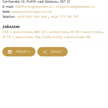
Čerčanská 13, Poříčí nad Sázavou 257 21
E-mail:
AMKPorici@seznam.cz
,
tomjenicek@seznam.cz
Web:
www.autokrosporici.cz/
Telefon:
+420 602 324 566
,
+420 777 791 797
ZAŘAZENÍ:
ZSE v autocrossu
,
MM ČR v autocrossu
,
M ČR v autocrossu
,
M ČR v autocrossu RB
,
Česká trofej v autocrossu RB
PŘIDAT
SDÍLET