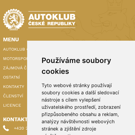
MENU
AUTOKLUB ČR
MOTORSPORT
Používáme soubory
ZÁJMOVÁ ČINNOST
cookies
OSTATNÍ
Tyto webové stránky používají
KONTAKTY
soubory cookies a další sledovací
ČLENSTVÍ
nástroje s cílem vylepšení
LICENCE
uživatelského prostředí, zobrazení
přizpůsobeného obsahu a reklam,
KONTAKTY
analýzy návštěvnosti webových
+420 222 898 224 (sekretariat)
stránek a zjištění zdroje