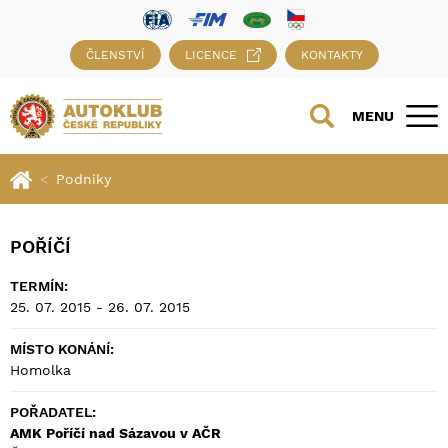
ČLENSTVÍ
LICENCE
KONTAKTY
MENU
Podniky
POŘÍČÍ
TERMÍN:
25. 07. 2015 - 26. 07. 2015
MÍSTO KONÁNÍ:
Homolka
POŘADATEL:
AMK Poříčí nad Sázavou v AČR