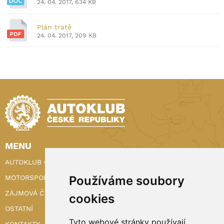
24. 04. 2017, 634 KB
Plán tratě
24. 04. 2017, 209 KB
MENU
AUTOKLUB ČR
Používáme soubory
MOTORSPORT
ZÁJMOVÁ ČINNOST
cookies
OSTATNÍ
Tyto webové stránky používají