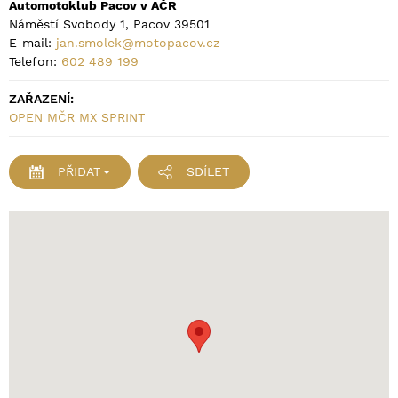
Automotoklub Pacov v AČR
Náměstí Svobody 1, Pacov 39501
E-mail:
jan.smolek@motopacov.cz
Telefon:
602 489 199
ZAŘAZENÍ:
OPEN MČR MX SPRINT
PŘIDAT
SDÍLET