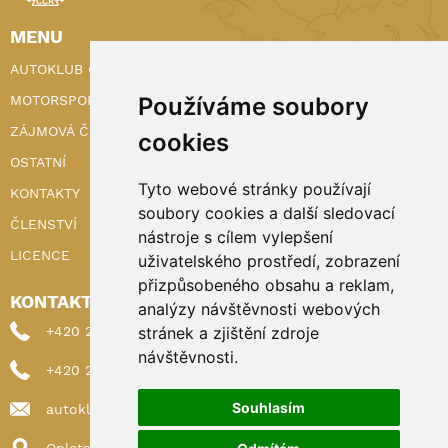
MENU
AUTOKLUB ČR
MOTORSPORT
Používáme soubory
ZÁJMOVÁ ČINNOST
cookies
OSTATNÍ
Tyto webové stránky používají
KONTAKTY
soubory cookies a další sledovací
ČLENSTVÍ
nástroje s cílem vylepšení
LICENCE
uživatelského prostředí, zobrazení
přizpůsobeného obsahu a reklam,
KONTAKTY
analýzy návštěvnosti webových
+420 222 898 224 (sekretariat)
stránek a zjištění zdroje
návštěvnosti.
+420 222 898 221 (členství)
Souhlasím
autoklub@autoklub.cz
Opletalova 1337/29, 110 00 Praha 1