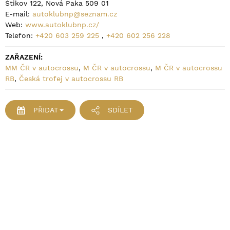
Štikov 122, Nová Paka 509 01
E-mail:
autoklubnp@seznam.cz
Web:
www.autoklubnp.cz/
Telefon:
+420 603 259 225
,
+420 602 256 228
ZAŘAZENÍ:
MM ČR v autocrossu
,
M ČR v autocrossu
,
M ČR v autocrossu
RB
,
Česká trofej v autocrossu RB
PŘIDAT
SDÍLET