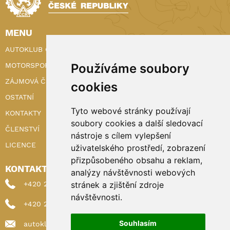
MENU
AUTOKLUB ČR
MOTORSPORT
Používáme soubory
ZÁJMOVÁ ČINNOST
cookies
OSTATNÍ
Tyto webové stránky používají
KONTAKTY
soubory cookies a další sledovací
ČLENSTVÍ
nástroje s cílem vylepšení
LICENCE
uživatelského prostředí, zobrazení
přizpůsobeného obsahu a reklam,
KONTAKTY
analýzy návštěvnosti webových
+420 222 898 224 (sekretariat)
stránek a zjištění zdroje
návštěvnosti.
+420 222 898 221 (členství)
Souhlasím
autoklub@autoklub.cz