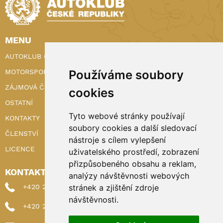
MENU
AUTOKLUB ČR
Používáme soubory
MOTORSPORT
ZÁJMOVÁ ČINNOST
cookies
OSTATNÍ
Tyto webové stránky používají
KONTAKTY
soubory cookies a další sledovací
ČLENSTVÍ
nástroje s cílem vylepšení
LICENCE
uživatelského prostředí, zobrazení
přizpůsobeného obsahu a reklam,
KONTAKTY
analýzy návštěvnosti webových
stránek a zjištění zdroje
+420 222 898 224 (sekretariat)
návštěvnosti.
+420 222 898 221 (členství)