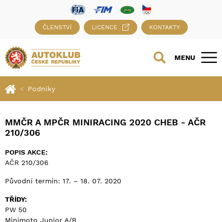
ČLENSTVÍ
LICENCE
KONTAKTY
MENU
Podniky
MMČR A MPČR MINIRACING 2020 CHEB - AČR
210/306
POPIS AKCE:
AČR 210/306
Původní termín: 17. – 18. 07. 2020
TŘÍDY:
PW 50
Minimoto Junior A/B