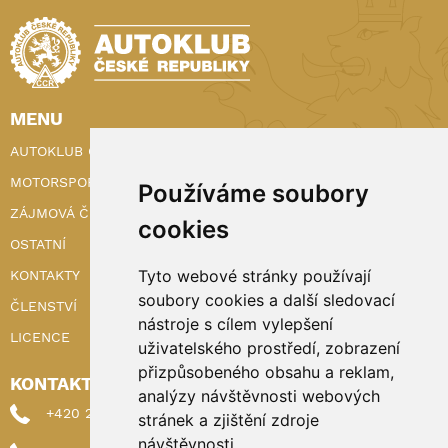
MENU
AUTOKLUB ČR
MOTORSPORT
Používáme soubory
ZÁJMOVÁ ČINNOST
cookies
OSTATNÍ
Tyto webové stránky používají
KONTAKTY
soubory cookies a další sledovací
ČLENSTVÍ
nástroje s cílem vylepšení
LICENCE
uživatelského prostředí, zobrazení
přizpůsobeného obsahu a reklam,
KONTAKTY
analýzy návštěvnosti webových
+420 222 898 224 (sekretariat)
stránek a zjištění zdroje
návštěvnosti.