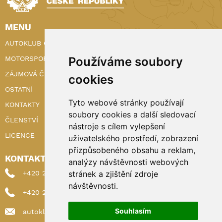
MENU
AUTOKLUB ČR
MOTORSPORT
Používáme soubory
ZÁJMOVÁ ČINNOST
cookies
OSTATNÍ
Tyto webové stránky používají
KONTAKTY
soubory cookies a další sledovací
ČLENSTVÍ
nástroje s cílem vylepšení
LICENCE
uživatelského prostředí, zobrazení
přizpůsobeného obsahu a reklam,
KONTAKTY
analýzy návštěvnosti webových
+420 222 898 224 (sekretariat)
stránek a zjištění zdroje
návštěvnosti.
+420 222 898 221 (členství)
Souhlasím
autoklub@autoklub.cz