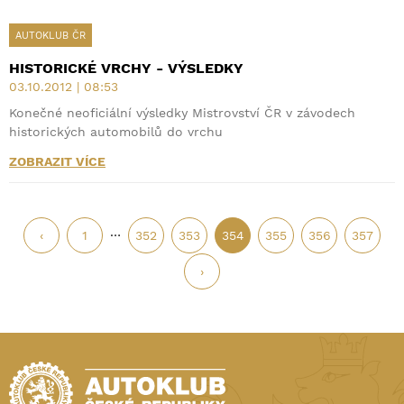
AUTOKLUB ČR
HISTORICKÉ VRCHY - VÝSLEDKY
03.10.2012 | 08:53
Konečné neoficiální výsledky Mistrovství ČR v závodech
historických automobilů do vrchu
ZOBRAZIT VÍCE
…
‹
1
352
353
354
355
356
357
›