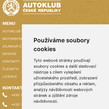
MENU
AUTOKLUB ČR
MOTORSPORT
Používáme soubory
ZÁJMOVÁ ČINNOST
cookies
OSTATNÍ
Tyto webové stránky používají
KONTAKTY
soubory cookies a další sledovací
ČLENSTVÍ
nástroje s cílem vylepšení
LICENCE
uživatelského prostředí, zobrazení
přizpůsobeného obsahu a reklam,
KONTAKTY
analýzy návštěvnosti webových
+420 222 898 224 (sekretariat)
stránek a zjištění zdroje
návštěvnosti.
+420 222 898 221 (členství)