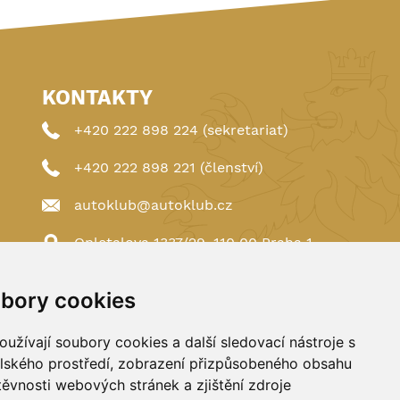
KONTAKTY
+420 222 898 224 (sekretariat)
+420 222 898 221 (členství)
autoklub@autoklub.cz
Opletalova 1337/29, 110 00 Praha 1
bory cookies
užívají soubory cookies a další sledovací nástroje s
elského prostředí, zobrazení přizpůsobeného obsahu
těvnosti webových stránek a zjištění zdroje
Spravováno a hostováno u
DIGITREE