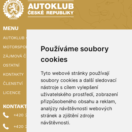
MENU
AUTOKLUB ČR
MOTORSPORT
Používáme soubory
ZÁJMOVÁ ČINNOST
cookies
OSTATNÍ
Tyto webové stránky používají
KONTAKTY
soubory cookies a další sledovací
ČLENSTVÍ
nástroje s cílem vylepšení
LICENCE
uživatelského prostředí, zobrazení
přizpůsobeného obsahu a reklam,
KONTAKTY
analýzy návštěvnosti webových
+420 222 898 224 (sekretariat)
stránek a zjištění zdroje
návštěvnosti.
+420 222 898 221 (členství)