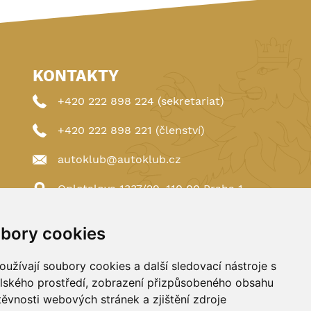
KONTAKTY
+420 222 898 224 (sekretariat)
+420 222 898 221 (členství)
autoklub@autoklub.cz
Opletalova 1337/29, 110 00 Praha 1
bory cookies
užívají soubory cookies a další sledovací nástroje s
elského prostředí, zobrazení přizpůsobeného obsahu
těvnosti webových stránek a zjištění zdroje
Spravováno a hostováno u
DIGITREE