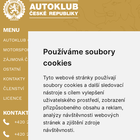
MENU
AUTOKLUB ČR
MOTORSPORT
Používáme soubory
ZÁJMOVÁ ČINNOST
cookies
OSTATNÍ
Tyto webové stránky používají
KONTAKTY
soubory cookies a další sledovací
ČLENSTVÍ
nástroje s cílem vylepšení
LICENCE
uživatelského prostředí, zobrazení
přizpůsobeného obsahu a reklam,
KONTAKTY
analýzy návštěvnosti webových
+420 222 898 224 (sekretariat)
stránek a zjištění zdroje
návštěvnosti.
+420 222 898 221 (členství)